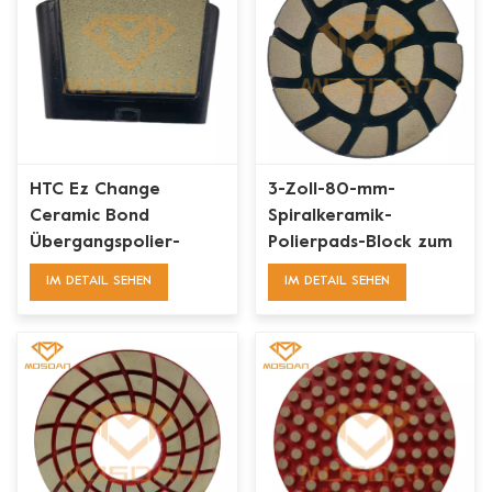
HTC Ez Change
3-Zoll-80-mm-
Ceramic Bond
Spiralkeramik-
Übergangspolier-
Polierpads-Block zum
Pucks-Pads-Block für
Übergangspolieren
IM DETAIL SEHEN
IM DETAIL SEHEN
Betonböden
von Betonböden