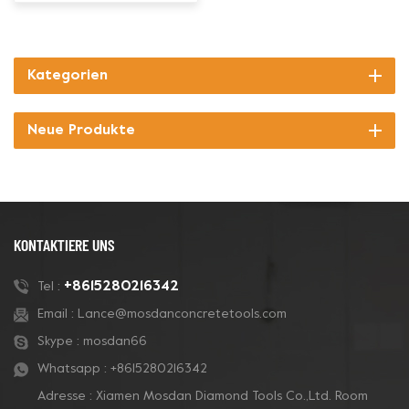
Kategorien
Neue Produkte
KONTAKTIERE UNS
+8615280216342
Tel :
Email :
Lance@mosdanconcretetools.com
Skype :
mosdan66
Whatsapp :
+8615280216342
Adresse : Xiamen Mosdan Diamond Tools Co.,Ltd. Room