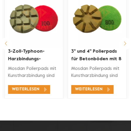
3'' und 4'' Polierpads
3-Zoll-
für Betonböden mit 8
Bodenpolierpads mit
Torten
Kunstharzbindung und
Mosdan Polierpads mit
Mosdan Polierpads mit
Klettverschluss
Kunstharzbindung sind
Kunstharzbindung sind
für
für
WEITERLESEN
WEITERLESEN
Bodenpoliermaschinen
Bodenpoliermaschinen
zum Polieren,
zum Polieren,
Wiederherstellen oder
Wiederherstellen oder
Pflegen des Bodens
Pflegen des Bodens
konzipiert Beton,
konzipiert Beton,
Terrazzo, Marmor, Granit
Terrazzo, Marmor, Granit