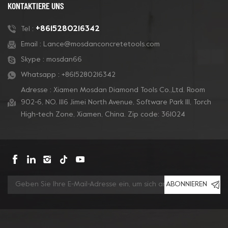
und Kalkstein. Sie sind
und Kalkstein. Sie sind
KONTAKTIERE UNS
mit Klettverschluss
mit Klettverschluss
versehen und können
versehen und können
+8615280216342
Tel :
auf einem starren
auf einem starren
Email :
Lance@mosdanconcretetools.com
Trägerpolster montiert
Trägerpolster montiert
Skype :
mosdan66
werden, um auf jede
werden, um auf jede
Bodenmaschine zu
Bodenmaschine zu
Whatsapp :
+8615280216342
passen.
passen.
Adresse : Xiamen Mosdan Diamond Tools Co.,Ltd. Room
902-6, NO. 1116 Jimei North Avenue, Software Park Ill, Torch
High-tech Zone, Xiamen, China. Zip code: 361024
ABONNIEREN