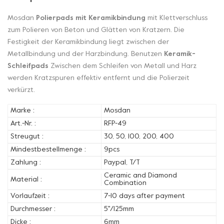
Mosdan
Polierpads mit Keramikbindung
mit Klettverschluss
zum Polieren von Beton und Glätten von Kratzern. Die
Festigkeit der Keramikbindung liegt zwischen der
Metallbindung und der Harzbindung. Benutzen
Keramik-
Schleifpads
Zwischen dem Schleifen von Metall und Harz
werden Kratzspuren effektiv entfernt und die Polierzeit
verkürzt.
Marke :
Mosdan
Art.-Nr. :
RFP-49
Streugut :
30, 50, 100, 200, 400
Mindestbestellmenge :
9pcs
Zahlung :
Paypal, T/T
Ceramic and Diamond
Material :
Combination
Vorlaufzeit :
7-10 days after payment
Durchmesser :
5''/125mm
Dicke :
6mm