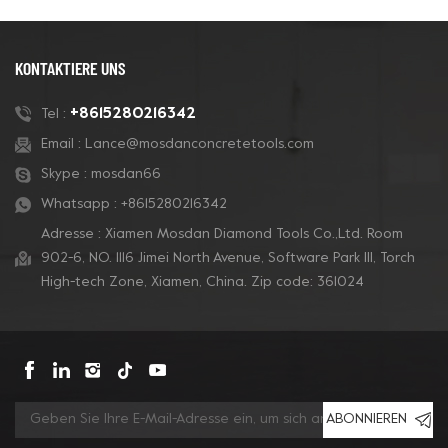
KONTAKTIERE UNS
+8615280216342
Tel :
Email :
Lance@mosdanconcretetools.com
Skype :
mosdan66
Whatsapp :
+8615280216342
Adresse : Xiamen Mosdan Diamond Tools Co.,Ltd. Room
902-6, NO. 1116 Jimei North Avenue, Software Park Ill, Torch
High-tech Zone, Xiamen, China. Zip code: 361024
ABONNIEREN