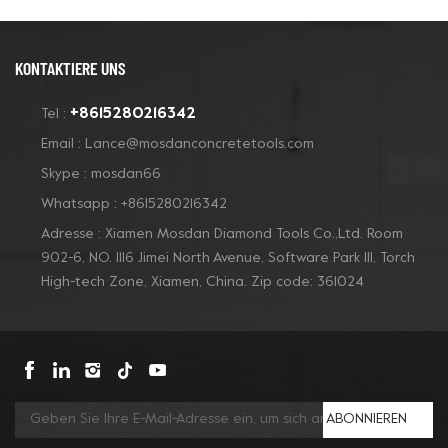
KONTAKTIERE UNS
+8615280216342
Tel :
Email :
Lance@mosdanconcretetools.com
Skype :
mosdan66
Whatsapp :
+8615280216342
Adresse : Xiamen Mosdan Diamond Tools Co.,Ltd. Room
902-6, NO. 1116 Jimei North Avenue, Software Park Ill, Torch
High-tech Zone, Xiamen, China. Zip code: 361024
ABONNIEREN