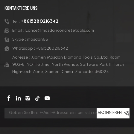
und Kalkstein. Sie sind
und Kalkstein. Sie sind
KONTAKTIERE UNS
mit Klettverschluss
mit Klettverschluss
versehen und können
versehen und können
+8615280216342
Tel :
auf einem starren
auf einem starren
Email :
Lance@mosdanconcretetools.com
Trägerpolster montiert
Trägerpolster montiert
Skype :
mosdan66
werden, um auf jede
werden, um auf jede
Bodenmaschine zu
Bodenmaschine zu
Whatsapp :
+8615280216342
passen.
passen.
Adresse : Xiamen Mosdan Diamond Tools Co.,Ltd. Room
902-6, NO. 1116 Jimei North Avenue, Software Park Ill, Torch
High-tech Zone, Xiamen, China. Zip code: 361024
ABONNIEREN