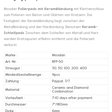
Mosdan
Polierpads mit Keramikbindung
mit Klettverschluss
zum Polieren von Beton und Glätten von Kratzern. Die
Festigkeit der Keramikbindung liegt zwischen der
Metallbindung und der Harzbindung. Benutzen
Keramik-
Schleifpads
Zwischen dem Schleifen von Metall und Harz
werden Kratzspuren effektiv entfernt und die Polierzeit
verkürzt.
Marke :
Mosdan
Art.-Nr. :
RFP-50
Streugut :
30, 50, 100, 200, 400
Mindestbestellmenge :
9pcs
Zahlung :
Paypal, T/T
Ceramic and Diamond
Material :
Combination
Vorlaufzeit :
7-10 days after payment
Durchmesser :
7''/180mm
Dicke :
6mm