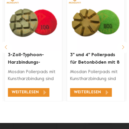
3-Zoll-Typhoon-
3'' und 4'' Polierpads
Harzbindungs-
für Betonböden mit 8
Betonpolierscheiben
Torten
Mosdan Polierpads mit
Mosdan Polierpads mit
Kunstharzbindung sind
Kunstharzbindung sind
für
für
WEITERLESEN
WEITERLESEN
Bodenpoliermaschinen
Bodenpoliermaschinen
zum Polieren,
zum Polieren,
Wiederherstellen oder
Wiederherstellen oder
Pflegen des Bodens
Pflegen des Bodens
konzipiert Beton,
konzipiert Beton,
Terrazzo, Marmor, Granit
Terrazzo, Marmor, Granit