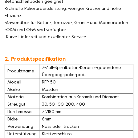
Betonschleifböden geeignet
-Schnelle Polierarbeitsleistung, weniger Kratzer und hohe
Effizienz.
-Anwendbar für Beton-, Terrazzo-, Granit- und Marmorböden.
-ODM und OEM sind verfügbar.
-Kurze Lieferzeit und exzellenter Service
2. Produktspezifikation
7-Zoll-Spiralbeton-Keramik-gebundene
Produktname
Übergangspolierpads
Modell
RFP-50
Marke
Mosdan
Material
Kombination aus Keramik und Diamant
Streugut
30, 50, 100, 200, 400
Durchmesser
7''/180mm
Dicke
6mm
Verwendung
Nass oder trocken
Unterstützung
Klettverschluss