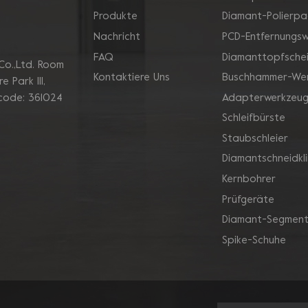
Produkte
Diamant-Polierpa
Nachricht
PCD-Entfernungs
FAQ
Diamanttopfsche
Co.,Ltd. Room
Kontaktiere Uns
Buschhammer-We
 Park Ill,
Adapterwerkzeu
 code: 361024
Schleifbürste
Staubschleier
Diamantschneidkl
Kernbohrer
Prüfgeräte
Diamant-Segment
Spike-Schuhe