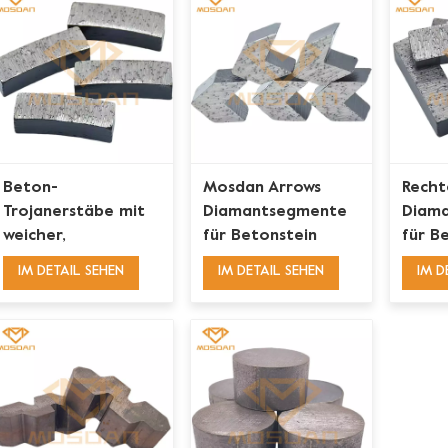
Beton-
Mosdan Arrows
Recht
Trojanerstäbe mit
Diamantsegmente
Diama
weicher,
für Betonstein
für B
mittelharter
Grani
IM DETAIL SEHEN
IM DETAIL SEHEN
IM D
Bindung,
Diamantsegmente