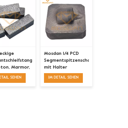
eckige
Mosdan 1/4 PCD
ntschleifstangensegmente
Segmentspitzenschaber
eton, Marmor,
mit Halter
t
ETAIL SEHEN
IM DETAIL SEHEN