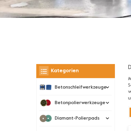
D
Kategorien
M
S
Betonschleifwerkzeuge
v
u
Betonpolierwerkzeuge
Diamant-Polierpads