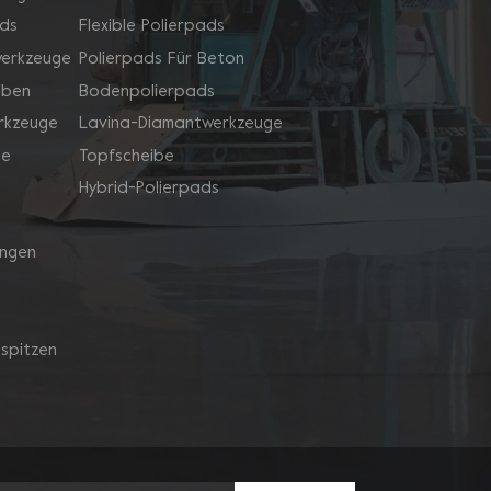
ds
Flexible Polierpads
werkzeuge
Polierpads Für Beton
iben
Bodenpolierpads
rkzeuge
Lavina-Diamantwerkzeuge
ge
Topfscheibe
Hybrid-Polierpads
ingen
spitzen