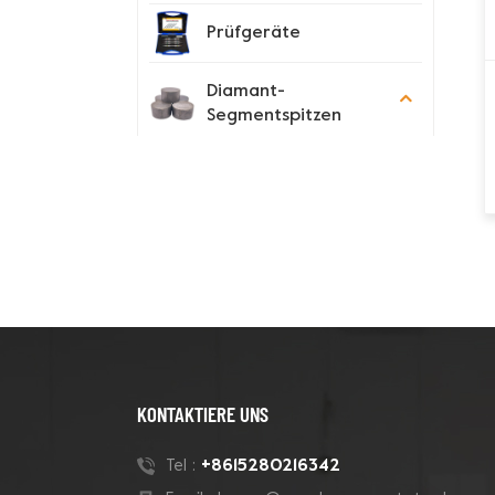
Prüfgeräte
Diamant-
Segmentspitzen
Spike-Schuhe
Neue Produkte
180-mm-Rohr-Grizzly-
Cluster-
Betontopfschleifscheibe
KONTAKTIERE UNS
7-Zoll-10-V-Segment-
+8615280216342
Tel :
Diamanttopfscheibe