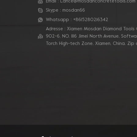
Email :
Lance@mosdanconcretetools.com
zum Schleifen von
Betonkanten
Skype :
mosdan66
Whatsapp :
+8615280216342
Blastrac Doppel-
Adresse : Xiamen Mosdan Diamond Tools 
Zickzack-Segment-
Diamantschleifblätter
902-6, NO. 1116 Jimei North Avenue, Software
Torch High-tech Zone, Xiamen, China. Zip
Triangle Metal Bond
Sintered Turbo Corner
Diamant-Schleifpads für
Kanten
Mosdan Dreieck-V-
Diamant-
Schleifscheiben-Pad für
Eckkanten