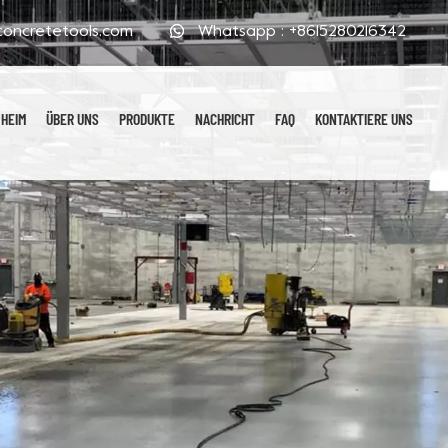
oncretetools.com
Whatsapp :
+8615280216342
HEIM
ÜBER UNS
PRODUKTE
NACHRICHT
FAQ
KONTAKTIERE UNS
Galvanisierte Polierpads