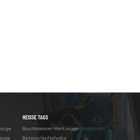
HEISSE TAGS
zeuge
Buschhammer-Werkzeuge
zeuge
Betonschleifscheibe