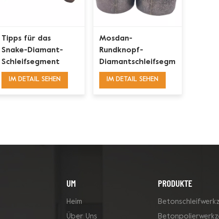
Tipps für das
Mosdan-
Snake-Diamant-
Rundknopf-
Schleifsegment
Diamantschleifsegment
IM DETAIL SEHEN
IM DETAIL SEHEN
UM
PRODUKTE
Heim
Betonschleifwerk
Über Uns
Betonpolierwerk