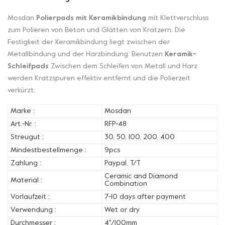
Mosdan
Polierpads mit Keramikbindung
mit Klettverschluss
zum Polieren von Beton und Glätten von Kratzern. Die
Festigkeit der Keramikbindung liegt zwischen der
Metallbindung und der Harzbindung. Benutzen
Keramik-
Schleifpads
Zwischen dem Schleifen von Metall und Harz
werden Kratzspuren effektiv entfernt und die Polierzeit
verkürzt.
Marke :
Mosdan
Art.-Nr. :
RFP-48
Streugut :
30, 50, 100, 200, 400
Mindestbestellmenge :
9pcs
Zahlung :
Paypal, T/T
Ceramic and Diamond
Material :
Combination
Vorlaufzeit :
7-10 days after payment
Verwendung :
Wet or dry
Durchmesser :
4''/100mm