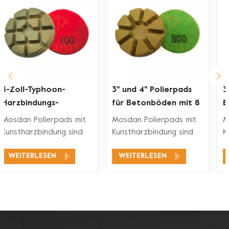
3'' und 4'' Polierpads
3-Zoll-
für Betonböden mit 8
Bodenpolierpads mit
Torten
Kunstharzbindung und
Mosdan Polierpads mit
Mosdan Polierpads mit
Klettverschluss
Kunstharzbindung sind
Kunstharzbindung sind
für
für
WEITERLESEN
WEITERLESEN
Bodenpoliermaschinen
Bodenpoliermaschinen
zum Polieren,
zum Polieren,
Wiederherstellen oder
Wiederherstellen oder
Pflegen des Bodens
Pflegen des Bodens
konzipiert Beton,
konzipiert Beton,
Terrazzo, Marmor, Granit
Terrazzo, Marmor, Granit