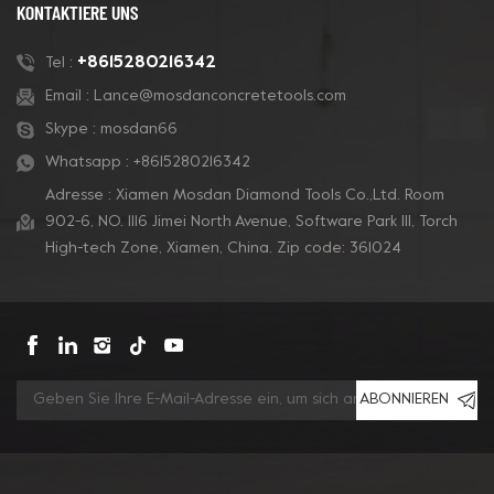
und Kalkstein. Sie sind
und Kalkstein. Sie sind
KONTAKTIERE UNS
mit Klettverschluss
mit Klettverschluss
versehen und können
versehen und können
+8615280216342
Tel :
auf einem starren
auf einem starren
Email :
Lance@mosdanconcretetools.com
Trägerpolster montiert
Trägerpolster montiert
Skype :
mosdan66
werden, um auf jede
werden, um auf jede
Bodenmaschine zu
Bodenmaschine zu
Whatsapp :
+8615280216342
passen.
passen.
Adresse : Xiamen Mosdan Diamond Tools Co.,Ltd. Room
902-6, NO. 1116 Jimei North Avenue, Software Park Ill, Torch
High-tech Zone, Xiamen, China. Zip code: 361024
ABONNIEREN