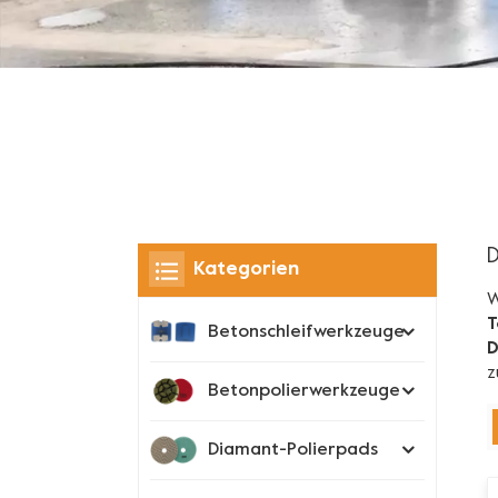
D
Kategorien
W
T
Betonschleifwerkzeuge
D
z
Betonpolierwerkzeuge
Diamant-Polierpads