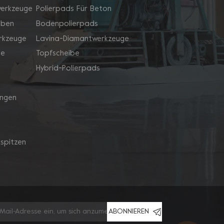
werkzeuge
Polierpads Für Beton
iben
Bodenpolierpads
rkzeuge
Lavina-Diamantwerkzeuge
ge
Topfscheibe
Hybrid-Polierpads
ingen
spitzen
ABONNIEREN