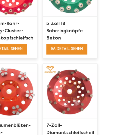
mm-Rohr-
5 Zoll 18
ly-Cluster-
Rohrringknöpfe
topfschleifscheibe
Beton-
Diamanttopfscheiben
ETAIL SEHEN
IM DETAIL SEHEN
flaumenblüten-
7-Zoll-
-
Diamantschleifscheibe