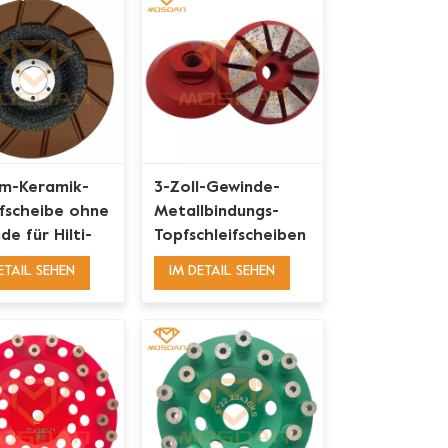
m-Keramik-
3-Zoll-Gewinde-
ifscheibe ohne
Metallbindungs-
e für Hilti-
Topfschleifscheiben
ifmaschinen
mit 10
ETAIL SEHEN
IM DETAIL SEHEN
Abschrägungssegmenten