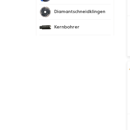
Diamantschneidklingen
Kernbohrer
Prüfgeräte
Diamant-
Segmentspitzen
Spike-Schuhe
Neue Produkte
180-mm-Rohr-Grizzly-
Cluster-