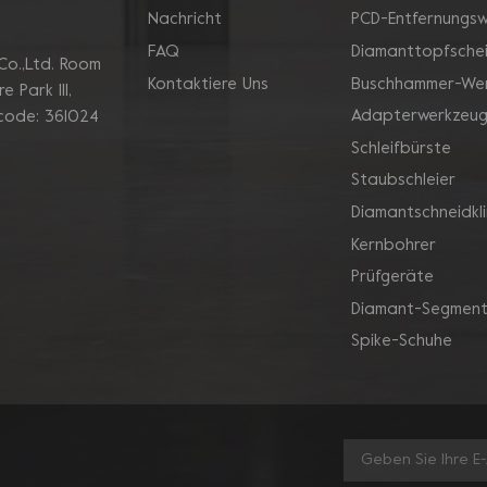
Nachricht
PCD-Entfernungs
FAQ
Diamanttopfsche
Co.,Ltd. Room
Kontaktiere Uns
Buschhammer-We
 Park Ill,
Adapterwerkzeu
 code: 361024
Schleifbürste
Staubschleier
Diamantschneidkl
Kernbohrer
Prüfgeräte
Diamant-Segment
Spike-Schuhe