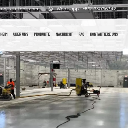
oncretetools.com
Whatsapp :
+8615280216342
HEIM
ÜBER UNS
PRODUKTE
NACHRICHT
FAQ
KONTAKTIERE UNS
Galvanisierte Polierpads