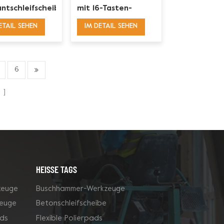
ntschleifscheiben
mit 16-Tasten-
anten
Segment
ETAIL SEHEN
IM DETAIL SEHEN
6
n
HEISSE TAGS
zeuge
Buschhammer-Werkzeuge
zeuge
Betonschleifscheibe
ds
Flexible Polierpads