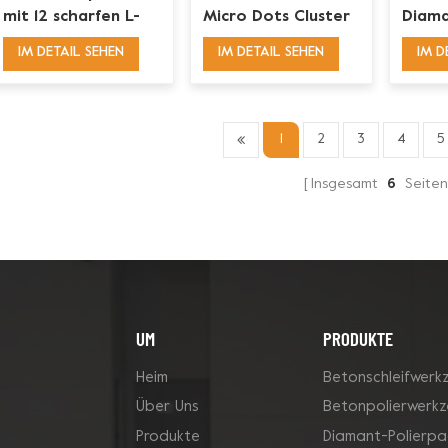
mit 12 scharfen L-
Micro Dots Cluster
Diama
Segmenten
Diamond Cup
für K
IM DETAIL SEHEN
IM DETAIL SEHEN
IM D
Wheels
1
2
3
4
5
Insgesamt
6
Seite
UM
PRODUKTE
Heim
Betonschleifwerk
Über Uns
Betonpolierwerk
Produkte
Diamant-Polierpa