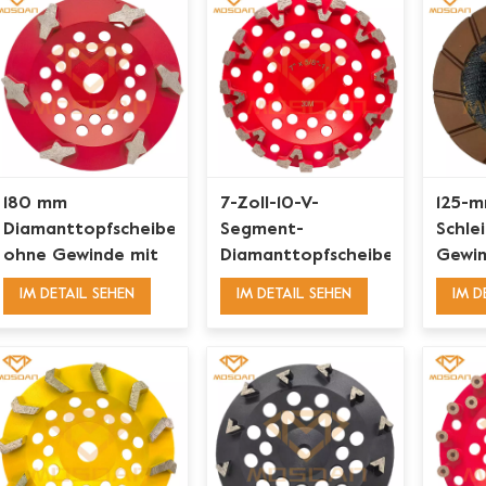
180 mm
7-Zoll-10-V-
125-m
Diamanttopfscheibe
Segment-
Schle
ohne Gewinde mit
Diamanttopfscheibe
Gewind
6 X-Segmenten
zum Schleifen von
Schle
IM DETAIL SEHEN
IM DETAIL SEHEN
IM D
Betonkanten