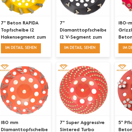
7'' Beton RAPIDA
7''
180-
Topfscheibe 12
Diamanttopfscheibe
Grizz
Hakensegment zum
12 V-Segment zum
Beton
Kantenschleifen von
Entfernen von
IM DETAIL SEHEN
IM DETAIL SEHEN
IM D
Leimfarbe und
Leimklebern
Mastix
180 mm
7'' Super Aggressive
5'' P
Diamanttopfscheibe
Sintered Turbo
Beton