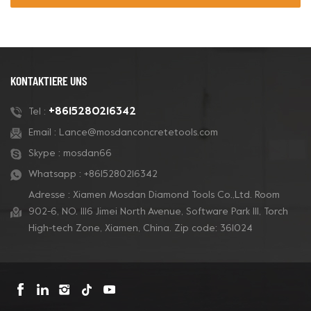
KONTAKTIERE UNS
+8615280216342
Tel :
Email :
Lance@mosdanconcretetools.com
Skype :
mosdan66
Whatsapp :
+8615280216342
Adresse : Xiamen Mosdan Diamond Tools Co.,Ltd. Room
902-6, NO. 1116 Jimei North Avenue, Software Park Ill, Torch
High-tech Zone, Xiamen, China. Zip code: 361024