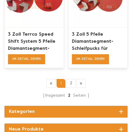
3 Zoll Terrco Speed
3 Zoll 5 Pfeile
Shift System 5 Pfeile
Diamantsegment-
Diamantsegment-
Schleifpucks für
Schleifscheibe
Terrco
IM DETAIL SEHEN
IM DETAIL SEHEN
1
2
Insgesamt
2
Seiten
Kategorien
Neue Produkte