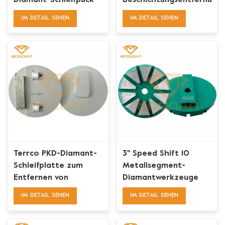
Diamant-Schleifpuck
Beschichtungsentfernungs
für die
Schleifpuck
IM DETAIL SEHEN
IM DETAIL SEHEN
Bodenvorbereitung
Terrco PKD-Diamant-
3'' Speed Shift 10
Schleifplatte zum
Metallsegment-
Entfernen von
Diamantwerkzeuge
Lackkleberbeschichtungen
für Terrco-
IM DETAIL SEHEN
IM DETAIL SEHEN
Schleifsystem