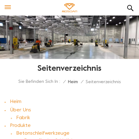
Seitenverzeichnis
Sie Befinden Sich In :
/
Heim
/
Seitenverzeichnis
Heim
Über Uns
Fabrik
Produkte
Betonschleifwerkzeuge