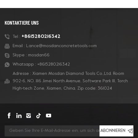
KONTAKTIERE UNS
+8615280216342
Tel :
Email :
Lance@mosdanconcretetools.com
Skype :
mosdan66
Whatsapp :
+8615280216342
Adresse : Xiamen Mosdan Diamond Tools Co.,Ltd. Room
902-6, NO. 1116 Jimei North Avenue, Software Park Ill, Torch
High-tech Zone, Xiamen, China. Zip code: 361024
ABONNIEREN