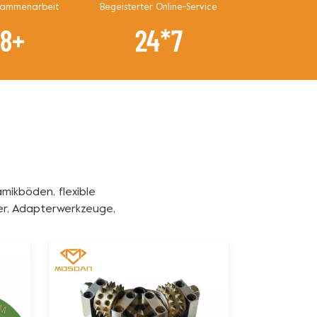
sammenarbeit
Begeisterter Online-Service
6
8
+
24*7
mikböden, flexible
er, Adapterwerkzeuge,