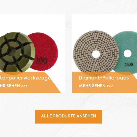
Kernbohrkronen und Diamantwerkzeuge.
tonpolierwerkzeuge
Diamant-Polierpads
HR SEHEN >>>
MEHR SEHEN >>>
ALLE PRODUKTE ANSEHEN