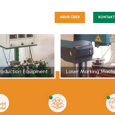
helfen Sie Tausenden von Kund
Polierproblemen. Mit mehr als 
MEHR ÜBER
KONTAKT
verschiedene Diamantwerkzeuge
Anforderungen unserer Kunden 
Schleif- und Poliermaschinen ge
Polierwerkzeuge, enthalten Met
Betonplatten mit Keramikbind
Steinschleif- und Polierwerkze
Trockenpolierpads, Steinschleifb
Production Line
Production Equipme
usw.3.Diamantschneidwerkzeuge 
Schneidklingen, Tuck-Point-Klin
Entwicklung hochwertigerer We
der Lösung von Problemen und
spezifischen Produkten für ve