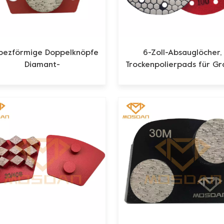
pezförmige Doppelknöpfe
6-Zoll-Absauglöcher,
Diamant-
Trockenpolierpads für Gra
onschleifplattenwerkzeuge
Marmor, Quarzbeton