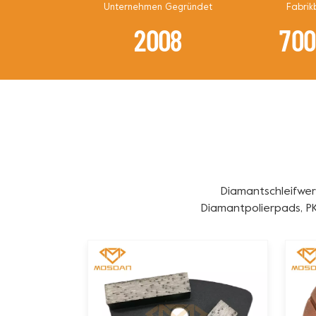
Unternehmen Gegründet
Fabrik
2
0
0
8
7
0
Diamantschleifwer
Diamantpolierpads, P