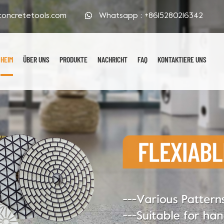
oncretetools.com
Whatsapp :
+8615280216342
HEIM
ÜBER UNS
PRODUKTE
NACHRICHT
FAQ
KONTAKTIERE UNS
Galvanisierte Polierpads