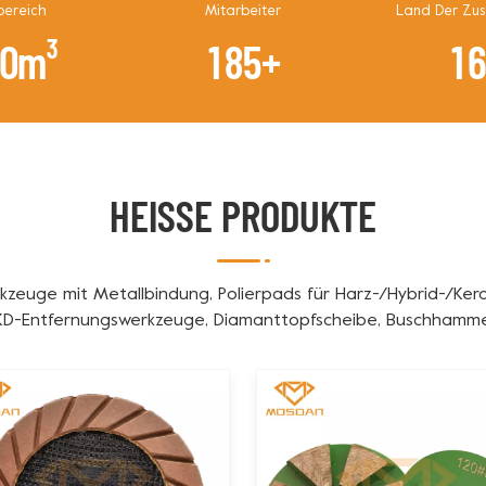
bereich
Mitarbeiter
Land Der Zu
0
0
m³
1
8
5
+
1
HEISSE PRODUKTE
kzeuge mit Metallbindung, Polierpads für Harz-/Hybrid-/Kera
KD-Entfernungswerkzeuge, Diamanttopfscheibe, Buschhamm
Diamantschneidklingen, Kernbohrer.