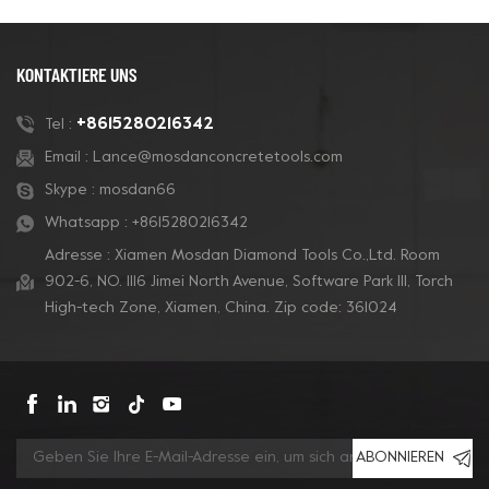
KONTAKTIERE UNS
+8615280216342
Tel :
Email :
Lance@mosdanconcretetools.com
Skype :
mosdan66
Whatsapp :
+8615280216342
Adresse : Xiamen Mosdan Diamond Tools Co.,Ltd. Room
902-6, NO. 1116 Jimei North Avenue, Software Park Ill, Torch
High-tech Zone, Xiamen, China. Zip code: 361024
ABONNIEREN