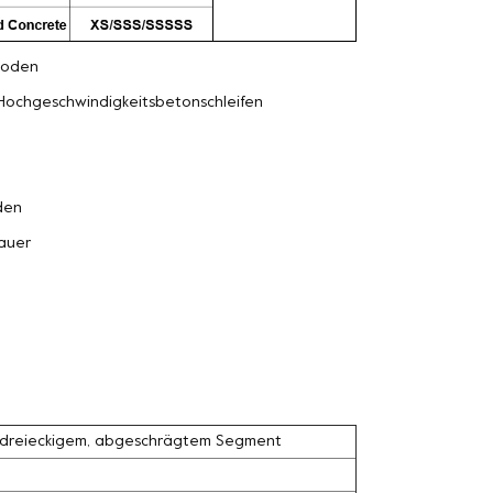
oden
Hochgeschwindigkeitsbetonschleifen
den
auer
 dreieckigem, abgeschrägtem Segment