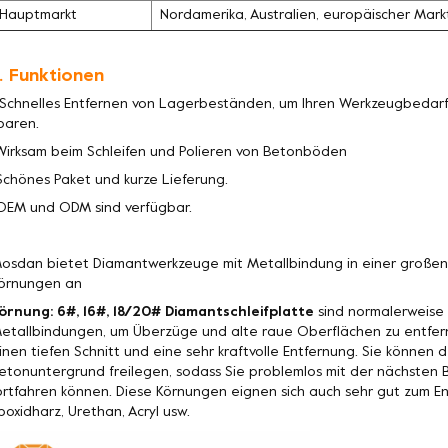
Hauptmarkt
Nordamerika, Australien, europäischer Mark
. Funktionen
 Schnelles Entfernen von Lagerbeständen, um Ihren Werkzeugbedarf 
paren.
Wirksam beim Schleifen und Polieren von Betonböden
Schönes Paket und kurze Lieferung.
OEM und ODM sind verfügbar.
osdan bietet Diamantwerkzeuge mit Metallbindung in einer große
örnungen an
örnung: 6#, 16#, 18/20# Diamantschleifplatte
sind normalerweise 
etallbindungen, um Überzüge und alte raue Oberflächen zu entfer
inen tiefen Schnitt und eine sehr kraftvolle Entfernung. Sie könne
etonuntergrund freilegen, sodass Sie problemlos mit der nächste
ortfahren können. Diese Körnungen eignen sich auch sehr gut zum 
poxidharz, Urethan, Acryl usw.