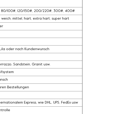
#, 80/100#, 120/150#, 200/220#, 300#, 400#
weich, mittel, hart, extra hart, super hart
er
, Lila oder nach Kundenwunsch
razzo, Sandstein, Granit usw.
ifsystem
unsch
ären Bestellungen
ernationalem Express, wie DHL, UPS, FedEx usw
trolle