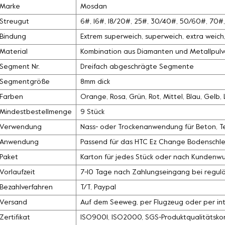
Marke
Mosdan
Streugut
6#, 16#, 18/20#, 25#, 30/40#, 50/60#, 70
Bindung
Extrem superweich, superweich, extra weich, 
Material
Kombination aus Diamanten und Metallpulv
Segment Nr.
Dreifach abgeschrägte Segmente
Segmentgröße
8mm dick
Farben
Orange, Rosa, Grün, Rot, Mittel, Blau, Gelb
Mindestbestellmenge
9 Stück
Verwendung
Nass- oder Trockenanwendung für Beton, Ter
Anwendung
Passend für das HTC Ez Change Bodenschle
Paket
Karton für jedes Stück oder nach Kundenw
Vorlaufzeit
7-10 Tage nach Zahlungseingang bei regul
Bezahlverfahren
T/T, Paypal
Versand
Auf dem Seeweg, per Flugzeug oder per int
Zertifikat
ISO9001, ISO2000, SGS-Produktqualitätskon