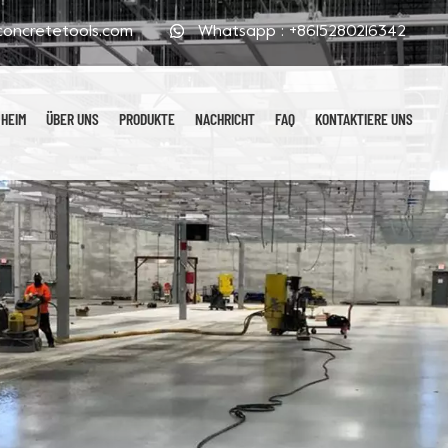
oncretetools.com
Whatsapp :
+8615280216342
HEIM
ÜBER UNS
PRODUKTE
NACHRICHT
FAQ
KONTAKTIERE UNS
Galvanisierte Polierpads