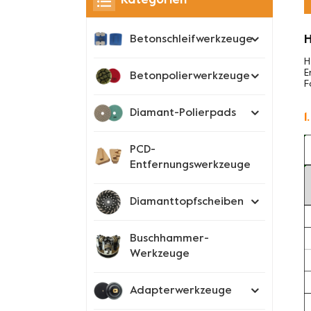
Kategorien
H
Betonschleifwerkzeuge
H
E
Betonpolierwerkzeuge
F
Diamant-Polierpads
1
PCD-
Entfernungswerkzeuge
Diamanttopfscheiben
Buschhammer-
Werkzeuge
Adapterwerkzeuge