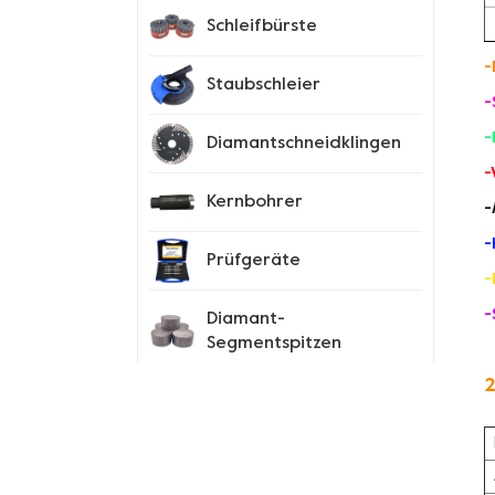
Schleifbürste
-
Staubschleier
-
-
Diamantschneidklingen
-
Kernbohrer
-
-
Prüfgeräte
-
-
Diamant-
Segmentspitzen
2
Spike-Schuhe