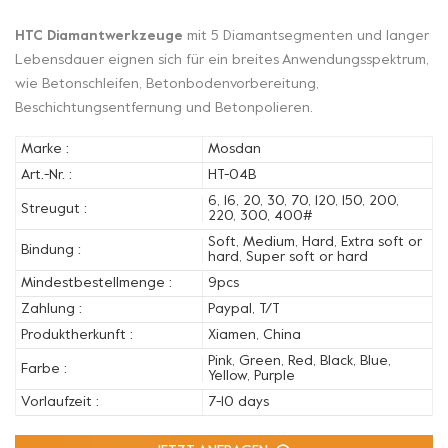
HTC Diamantwerkzeuge
mit 5 Diamantsegmenten und langer
Lebensdauer eignen sich für ein breites Anwendungsspektrum,
wie Betonschleifen, Betonbodenvorbereitung,
Beschichtungsentfernung und Betonpolieren.
Marke :
Mosdan
Art.-Nr. :
HT-04B
6, 16, 20, 30, 70, 120, 150, 200,
Streugut :
220, 300, 400#
Soft, Medium, Hard, Extra soft or
Bindung :
hard, Super soft or hard
Mindestbestellmenge :
9pcs
Zahlung :
Paypal, T/T
Produktherkunft :
Xiamen, China
Pink, Green, Red, Black, Blue,
Farbe :
Yellow, Purple
Vorlaufzeit :
7-10 days