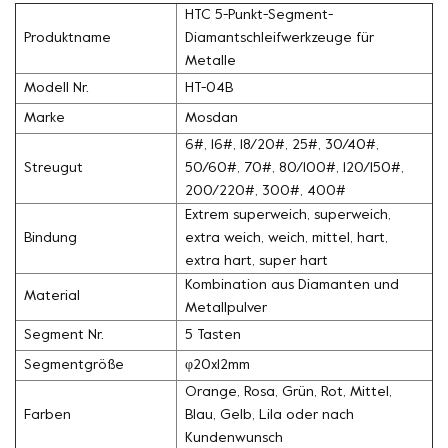
HTC 5-Punkt-Segment-
Produktname
Diamantschleifwerkzeuge für
Metalle
Modell Nr.
HT-04B
Marke
Mosdan
6#, 16#, 18/20#, 25#, 30/40#,
Streugut
50/60#, 70#, 80/100#, 120/150#,
200/220#, 300#, 400#
Extrem superweich, superweich,
Bindung
extra weich, weich, mittel, hart,
extra hart, super hart
Kombination aus Diamanten und
Material
Metallpulver
Segment Nr.
5 Tasten
Segmentgröße
φ20x12mm
Orange, Rosa, Grün, Rot, Mittel,
Farben
Blau, Gelb, Lila oder nach
Kundenwunsch