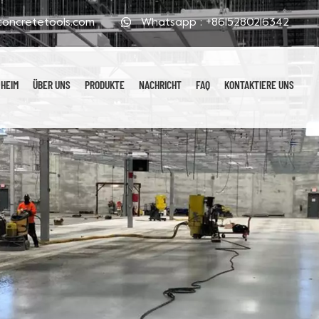
oncretetools.com
Whatsapp :
+8615280216342
HEIM
ÜBER UNS
PRODUKTE
NACHRICHT
FAQ
KONTAKTIERE UNS
Galvanisierte Polierpads