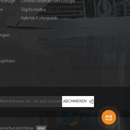
rkzeuge
Lavina-Diamantwerkzeuge
ge
Topfscheibe
Hybrid-Polierpads
ingen
spitzen
ABONNIEREN
enschutzrichtlinie