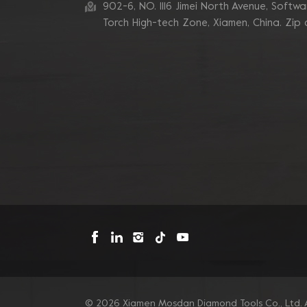
zum Schleifen von
902-6, NO. 1116 Jimei North Avenue, Software
Betonkanten
Torch High-tech Zone, Xiamen, China. Zip
Blastrac Doppel-
Zickzack-Segment-
Diamantschleifblätter
Triangle Metal Bond
Sintered Turbo Corner
Diamant-Schleifpads für
Kanten
Mosdan Dreieck-V-
Diamant-
Schleifscheiben-Pad für
Eckkanten
© 2026 Xiamen Mosdan Diamond Tools Co., Ltd. A