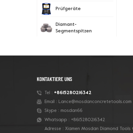
Prüfgeräte
Diamant-
Segmentspitzen
Spike-Schuhe
Neue Produkte
KONTAKTIERE UNS
180-mm-Rohr-Grizzly-
+8615280216342
Tel :
Cluster-
Email :
Lance@mosdanconcretetools.com
Betontopfschleifscheibe
Skype :
mosdan66
Whatsapp :
+8615280216342
7-Zoll-10-V-Segment-
Adresse : Xiamen Mosdan Diamond Tools 
Diamanttopfscheibe