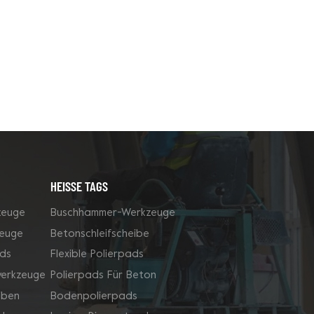
HEISSE TAGS
zeuge
Buschhammer-Werkzeuge
zeuge
Betonschleifscheibe
ds
Flexible Polierpads
werkzeuge
Polierpads Für Beton
iben
Bodenpolierpads