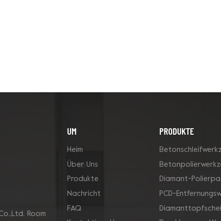
UM
PRODUKTE
Heim
Betonschleifwerk
Über Uns
Betonpolierwerk
Produkte
Diamant-Polierpa
Nachricht
PCD-Entfernungs
FAQ
Diamanttopfsche
Co.,Ltd. Room