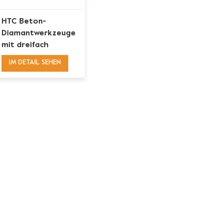
HTC Beton-
Diamantwerkzeuge
mit dreifach
dreieckigem,
IM DETAIL SEHEN
abgeschrägtem
Segment