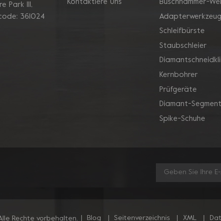
Kontaktiere Uns
Buschhammer-We
 Park Ill,
Adapterwerkzeu
 code: 361024
Schleifbürste
Staubschleier
Diamantschneidkl
Kernbohrer
Prüfgeräte
Diamant-Segment
Spike-Schuhe
|
Blog
|
Seitenverzeichnis
|
XML
|
Dat
lle Rechte vorbehalten.