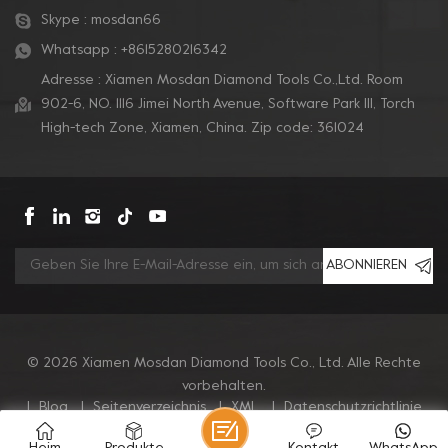
Skype :
mosdan66
Whatsapp :
+8615280216342
Adresse : Xiamen Mosdan Diamond Tools Co.,Ltd. Room
902-6, NO. 1116 Jimei North Avenue, Software Park Ill, Torch
High-tech Zone, Xiamen, China. Zip code: 361024
ABONNIEREN
© 2026 Xiamen Mosdan Diamond Tools Co., Ltd. Alle Rechte
vorbehalten.
|
Blog
|
Seitenverzeichnis
|
XML
|
Datenschutzrichtlinie