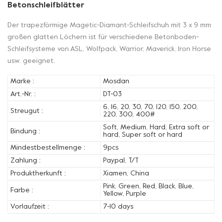
Betonschleifblätter
Der trapezförmige Magetic-Diamant-Schleifschuh mit 3 x 9 mm
großen glatten Löchern ist für verschiedene Betonboden-
Schleifsysteme von ASL, Wolfpack, Warrior, Maverick, Iron Horse
usw. geeignet.
Marke :
Mosdan
Art.-Nr. :
DT-03
6, 16, 20, 30, 70, 120, 150, 200,
Streugut :
220, 300, 400#
Soft, Medium, Hard, Extra soft or
Bindung :
hard, Super soft or hard
Mindestbestellmenge :
9pcs
Zahlung :
Paypal, T/T
Produktherkunft :
Xiamen, China
Pink, Green, Red, Black, Blue,
Farbe :
Yellow, Purple
Vorlaufzeit :
7-10 days