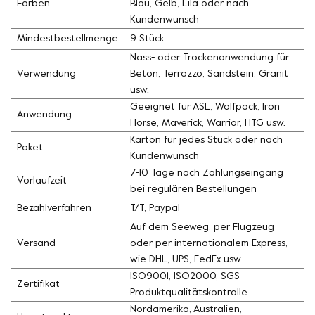
Farben
Blau, Gelb, Lila oder nach
Kundenwunsch
Mindestbestellmenge
9 Stück
Nass- oder Trockenanwendung für
Verwendung
Beton, Terrazzo, Sandstein, Granit
usw.
Geeignet für ASL, Wolfpack, Iron
Anwendung
Horse, Maverick, Warrior, HTG usw.
Karton für jedes Stück oder nach
Paket
Kundenwunsch
7-10 Tage nach Zahlungseingang
Vorlaufzeit
bei regulären Bestellungen
Bezahlverfahren
T/T, Paypal
Auf dem Seeweg, per Flugzeug
Versand
oder per internationalem Express,
wie DHL, UPS, FedEx usw
ISO9001, ISO2000, SGS-
Zertifikat
Produktqualitätskontrolle
Nordamerika, Australien,