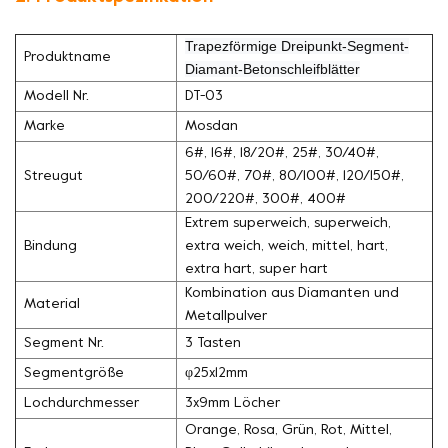
Trapezförmige Dreipunkt-Segment-
Produktname
Diamant-Betonschleifblätter
Modell Nr.
DT-03
Marke
Mosdan
6#, 16#, 18/20#, 25#, 30/40#,
Streugut
50/60#, 70#, 80/100#, 120/150#,
200/220#, 300#, 400#
Extrem superweich, superweich,
Bindung
extra weich, weich, mittel, hart,
extra hart, super hart
Kombination aus Diamanten und
Material
Metallpulver
Segment Nr.
3 Tasten
Segmentgröße
φ25x12mm
Lochdurchmesser
3x9mm Löcher
Orange, Rosa, Grün, Rot, Mittel,