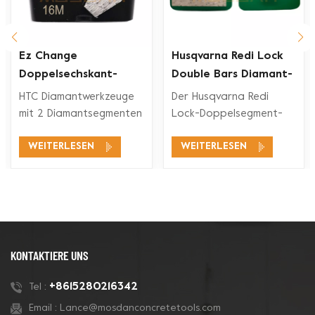
Ez Change
Husqvarna Redi Lock
Doppelsechskant-
Double Bars Diamant-
Segment-Diamant-
Schleifschuh für
HTC Diamantwerkzeuge
Der Husqvarna Redi
rkzeuge
Schleifschuh
Betonboden
mit 2 Diamantsegmenten
Lock-Doppelsegment-
eignen sich für ein
Diamant-Schleifschuh ist
WEITERLESEN
WEITERLESEN
breites
mit den Husqvarna Redi
Anwendungsspektrum,
Lock-
wie Betonschleifen,
Bodenschleifsystemen
Betonbodenvorbereitung,
zum Schleifen und
Beschichtungsentfernung
Polieren von Beton und
und Betonpolieren.
auch für Terrazzoböden
kompatibel.
KONTAKTIERE UNS
+8615280216342
Tel :
Email :
Lance@mosdanconcretetools.com