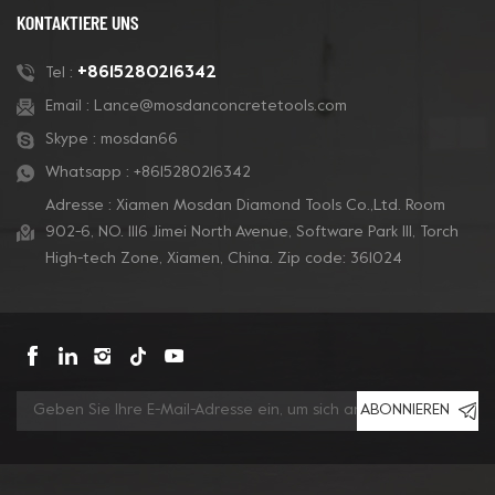
KONTAKTIERE UNS
+8615280216342
Tel :
Email :
Lance@mosdanconcretetools.com
Skype :
mosdan66
Whatsapp :
+8615280216342
Adresse : Xiamen Mosdan Diamond Tools Co.,Ltd. Room
902-6, NO. 1116 Jimei North Avenue, Software Park Ill, Torch
High-tech Zone, Xiamen, China. Zip code: 361024
ABONNIEREN