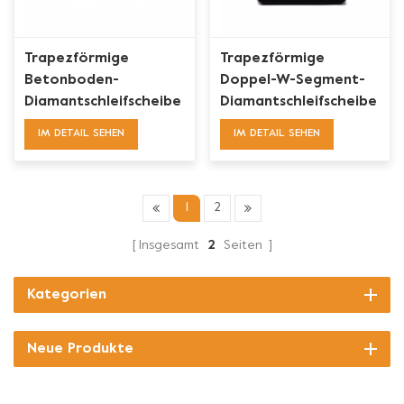
Trapezförmige
Trapezförmige
Betonboden-
Doppel-W-Segment-
Diamantschleifscheibe
Diamantschleifscheibe
mit drei
für CPS XPS
IM DETAIL SEHEN
IM DETAIL SEHEN
abgeschrägten
Segmenten
1
2
Insgesamt
2
Seiten
Kategorien
Neue Produkte