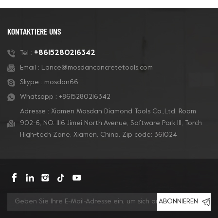
KONTAKTIERE UNS
+8615280216342
Tel :
Email :
Lance@mosdanconcretetools.com
Skype :
mosdan66
Whatsapp :
+8615280216342
Adresse : Xiamen Mosdan Diamond Tools Co.,Ltd. Room
902-6, NO. 1116 Jimei North Avenue, Software Park Ill, Torch
High-tech Zone, Xiamen, China. Zip code: 361024
ABONNIEREN