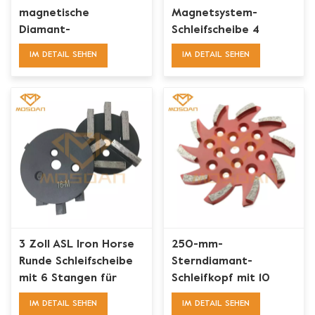
magnetische
Magnetsystem-
Diamant-
Schleifscheibe 4
Schleifscheibe mit drei
Stangen für gängige
IM DETAIL SEHEN
IM DETAIL SEHEN
Riptips für das
Schleifmaschinen
Magnetsystem
3 Zoll ASL Iron Horse
250-mm-
Runde Schleifscheibe
Sterndiamant-
mit 6 Stangen für
Schleifkopf mit 10
Beton
Turbosegmenten
IM DETAIL SEHEN
IM DETAIL SEHEN