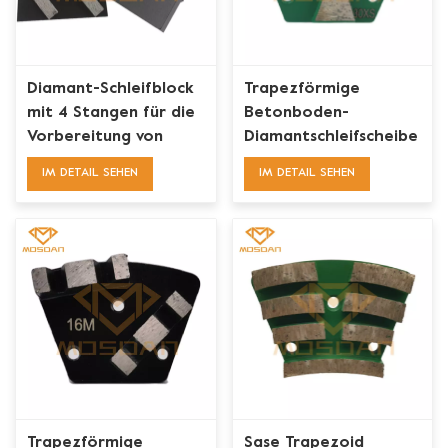
Diamant-Schleifblock
Trapezförmige
mit 4 Stangen für die
Betonboden-
Vorbereitung von
Diamantschleifscheibe
Beton, Marmor,
mit drei
IM DETAIL SEHEN
IM DETAIL SEHEN
Granit
abgeschrägten
Segmenten
Trapezförmige
Sase Trapezoid