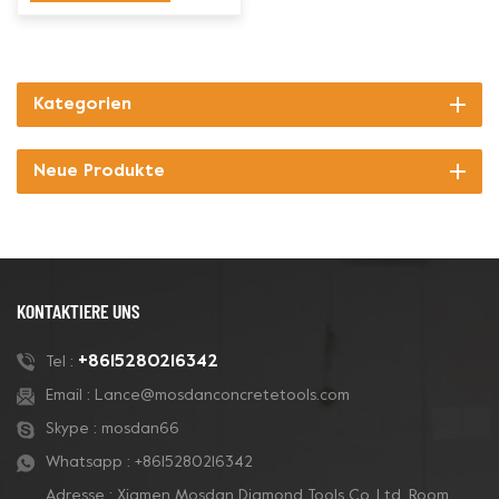
Kategorien
Neue Produkte
KONTAKTIERE UNS
+8615280216342
Tel :
Email :
Lance@mosdanconcretetools.com
Skype :
mosdan66
Whatsapp :
+8615280216342
Adresse : Xiamen Mosdan Diamond Tools Co.,Ltd. Room