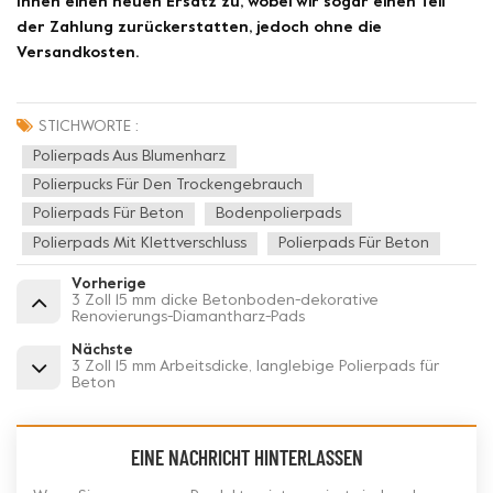
Ihnen einen neuen Ersatz zu, wobei wir sogar einen Teil
der Zahlung zurückerstatten, jedoch ohne die
Versandkosten.
STICHWORTE :
Polierpads Aus Blumenharz
Polierpucks Für Den Trockengebrauch
Polierpads Für Beton
Bodenpolierpads
Polierpads Mit Klettverschluss
Polierpads Für Beton
Vorherige
3 Zoll 15 mm dicke Betonboden-dekorative
Renovierungs-Diamantharz-Pads
Nächste
3 Zoll 15 mm Arbeitsdicke, langlebige Polierpads für
Beton
EINE NACHRICHT HINTERLASSEN