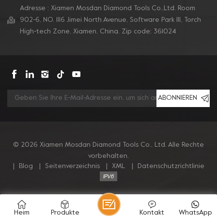
passen.
passen.
Adresse : Xiamen Mosdan Diamond Tools Co.,Ltd. Room
902-6, NO. 1116 Jimei North Avenue, Software Park Ill, Torch
High-tech Zone, Xiamen, China. Zip code: 361024
ABONNIEREN
© 2026 Xiamen Mosdan Diamond Tools Co., Ltd. Alle Rechte
vorbehalten.
|
Blog
|
Seitenverzeichnis
|
XML
|
Datenschutzrichtlinie
Heim
Produkte
Kontakt
WhatsApp