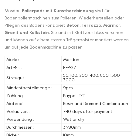
Mosdan
Polierpads mit Kunstharzbindung
sind für
Bodenpoliermaschinen zum Polieren, Wiederherstellen oder
Pflegen des Bodens konzipiert
Beton, Terrazzo, Marmor,
Granit und Kalkstein.
Sie sind mit Klettverschluss versehen
und können auf einem starren Trägerpolster montiert werden,
um auf jede Bodenmaschine zu passen.
Marke :
Mosdan
Art.-Nr. :
RFP-27
50, 100, 200, 400, 800, 1500,
Streugut :
3000
Mindestbestellmenge :
9pcs
Zahlung :
Paypal, T/T
Material :
Resin and Diamond Combination
Vorlaufzeit :
7-10 days after payment
Verwendung :
Wet or dry
Durchmesser :
3''/80mm
Dicke :
10mm