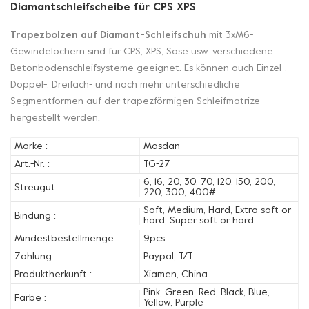
Diamantschleifscheibe für CPS XPS
Trapezbolzen auf Diamant-Schleifschuh
mit 3xM6-
Gewindelöchern sind für CPS, XPS, Sase usw. verschiedene
Betonbodenschleifsysteme geeignet. Es können auch Einzel-,
Doppel-, Dreifach- und noch mehr unterschiedliche
Segmentformen auf der trapezförmigen Schleifmatrize
hergestellt werden.
Marke :
Mosdan
Art.-Nr. :
TG-27
6, 16, 20, 30, 70, 120, 150, 200,
Streugut :
220, 300, 400#
Soft, Medium, Hard, Extra soft or
Bindung :
hard, Super soft or hard
Mindestbestellmenge :
9pcs
Zahlung :
Paypal, T/T
Produktherkunft :
Xiamen, China
Pink, Green, Red, Black, Blue,
Farbe :
Yellow, Purple