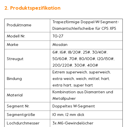
2. Produktspezifikation
Trapezförmige Doppel-W-Segment-
Produktname
Diamantschleifscheibe für CPS XPS
Modell Nr.
TG-27
Marke
Mosdan
6#, 16#, 18/20#, 25#, 30/40#,
Streugut
50/60#, 70#, 80/100#, 120/150#,
200/220#, 300#, 400#
Extrem superweich, superweich,
Bindung
extra weich, weich, mittel, hart,
extra hart, super hart
Kombination aus Diamanten und
Material
Metallpulver
Segment Nr.
Doppeltes W-Segment
Segmentgröße
10 mm, 12 mm dick
Lochdurchmesser
3x M6-Gewindelöcher