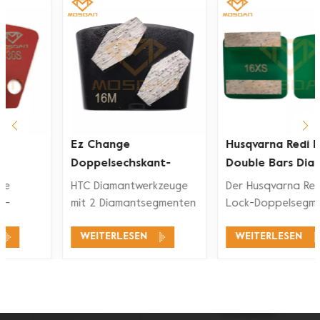
Ez Change
Husqvarna Redi Lock
Doppelsechskant-
Double Bars Diamant-
Segment-Diamant-
Schleifschuh für
HTC Diamantwerkzeuge
Der Husqvarna Redi
rkzeuge
Schleifschuh
Betonboden
mit 2 Diamantsegmenten
Lock-Doppelsegment-
eignen sich für ein
Diamant-Schleifschuh ist
WEITERLESEN
WEITERLESEN
breites
mit den Husqvarna Redi
Anwendungsspektrum,
Lock-
wie Betonschleifen,
Bodenschleifsystemen
Betonbodenvorbereitung,
zum Schleifen und
Beschichtungsentfernung
Polieren von Beton und