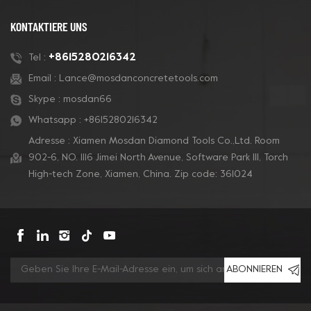
und Betonpolieren.
auch für Terrazzoböden
kompatibel.
KONTAKTIERE UNS
+8615280216342
Tel :
Email :
Lance@mosdanconcretetools.com
Skype :
mosdan66
Whatsapp :
+8615280216342
Adresse : Xiamen Mosdan Diamond Tools Co.,Ltd. Room
902-6, NO. 1116 Jimei North Avenue, Software Park Ill, Torch
High-tech Zone, Xiamen, China. Zip code: 361024
ABONNIEREN