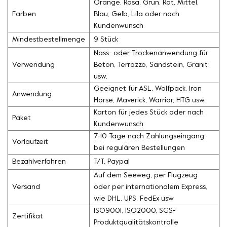
Orange, Rosa, Grün, Rot, Mittel,
Farben
Blau, Gelb, Lila oder nach
Kundenwunsch
Mindestbestellmenge
9 Stück
Nass- oder Trockenanwendung für
Verwendung
Beton, Terrazzo, Sandstein, Granit
usw.
Geeignet für ASL, Wolfpack, Iron
Anwendung
Horse, Maverick, Warrior, HTG usw.
Karton für jedes Stück oder nach
Paket
Kundenwunsch
7-10 Tage nach Zahlungseingang
Vorlaufzeit
bei regulären Bestellungen
Bezahlverfahren
T/T, Paypal
Auf dem Seeweg, per Flugzeug
Versand
oder per internationalem Express,
wie DHL, UPS, FedEx usw
ISO9001, ISO2000, SGS-
Zertifikat
Produktqualitätskontrolle