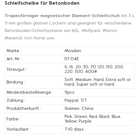
Schleifscheibe für Betonboden
Trapezförmiger magnetischer Diamant-Schleifschuh
mit 3 x
9 mm großen glatten Löchern sind geeignet für verschiedene
Betonboden-Schleifsysteme von ASL, Wolfpack, Warrior,
Maverick, Iron Horse usw.
Marke :
Mosdan
Art.-Nr. :
DT-04E
6, 16, 20, 30, 70, 120, 150, 200,
Streugut :
220, 300, 400#
Soft, Medium, Hard, Extra soft or
Bindung :
hard, Super soft or hard
Mindestbestellmenge :
9pcs
Zahlung :
Paypal, T/T
Produktherkunft :
Xiamen, China
Pink, Green, Red, Black, Blue,
Farbe :
Yellow, Purple
Vorlaufzeit :
7-10 days