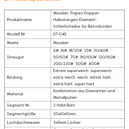
Mosdan Trapez-Doppel-
Produktname
Halbstangen-Diamant-
Schleifscheibe für Betonboden
Modell Nr.
DT-04E
Marke
Mosdan
6#, 16#, 18/20#, 25#, 30/40#,
Streugut
50/60#, 70#, 80/100#, 120/150#,
200/220#, 300#, 400#
Extrem superweich, superweich,
Bindung
extra weich, weich, mittel, hart,
extra hart, super hart
Kombination aus Diamanten und
Material
Metallpulver
Segment Nr.
2 Hald-Bars
Segmentgröße
20x10x10mm
Lochdurchmesser
3x9mm Löcher