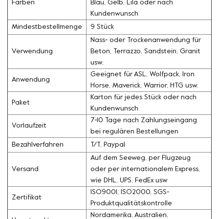
Farben
Blau, Gelb, Lila oder nach
Kundenwunsch
Mindestbestellmenge
9 Stück
Nass- oder Trockenanwendung für
Verwendung
Beton, Terrazzo, Sandstein, Granit
usw.
Geeignet für ASL, Wolfpack, Iron
Anwendung
Horse, Maverick, Warrior, HTG usw.
Karton für jedes Stück oder nach
Paket
Kundenwunsch
7-10 Tage nach Zahlungseingang
Vorlaufzeit
bei regulären Bestellungen
Bezahlverfahren
T/T, Paypal
Auf dem Seeweg, per Flugzeug
Versand
oder per internationalem Express,
wie DHL, UPS, FedEx usw
ISO9001, ISO2000, SGS-
Zertifikat
Produktqualitätskontrolle
Nordamerika, Australien,