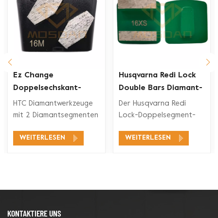
Ez Change
Husqvarna Redi Lock
Doppelsechskant-
Double Bars Diamant-
Segment-Diamant-
Schleifschuh für
HTC Diamantwerkzeuge
Der Husqvarna Redi
rkzeuge
Schleifschuh
Betonboden
mit 2 Diamantsegmenten
Lock-Doppelsegment-
eignen sich für ein
Diamant-Schleifschuh ist
WEITERLESEN
WEITERLESEN
breites
mit den Husqvarna Redi
Anwendungsspektrum,
Lock-
wie Betonschleifen,
Bodenschleifsystemen
Betonbodenvorbereitung,
zum Schleifen und
Beschichtungsentfernung
Polieren von Beton und
und Betonpolieren.
auch für Terrazzoböden
kompatibel.
KONTAKTIERE UNS