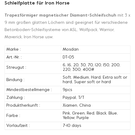
Schleifplatte für Iron Horse
Trapezförmiger magnetischer Diamant-Schleifschuh
mit 3 x
9 mm großen glatten Löchern sind geeignet für verschiedene
Betonboden-Schleifsysteme von ASL, Wolfpack, Warrior,
Maverick, Iron Horse usw.
Marke :
Mosdan
Art.-Nr. :
DT-05
6, 16, 20, 30, 70, 120, 150, 200,
Streugut :
220, 300, 400#
Soft, Medium, Hard, Extra soft or
Bindung :
hard, Super soft or hard
Mindestbestellmenge :
9pcs
Zahlung :
Paypal, T/T
Produktherkunft :
Xiamen, China
Pink, Green, Red, Black, Blue,
Farbe :
Yellow, Purple
Vorlaufzeit :
7-10 days