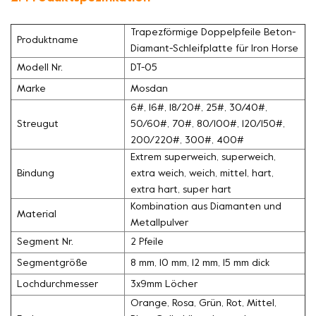
Trapezförmige Doppelpfeile Beton-
Produktname
Diamant-Schleifplatte für Iron Horse
Modell Nr.
DT-05
Marke
Mosdan
6#, 16#, 18/20#, 25#, 30/40#,
Streugut
50/60#, 70#, 80/100#, 120/150#,
200/220#, 300#, 400#
Extrem superweich, superweich,
Bindung
extra weich, weich, mittel, hart,
extra hart, super hart
Kombination aus Diamanten und
Material
Metallpulver
Segment Nr.
2 Pfeile
Segmentgröße
8 mm, 10 mm, 12 mm, 15 mm dick
Lochdurchmesser
3x9mm Löcher
Orange, Rosa, Grün, Rot, Mittel,