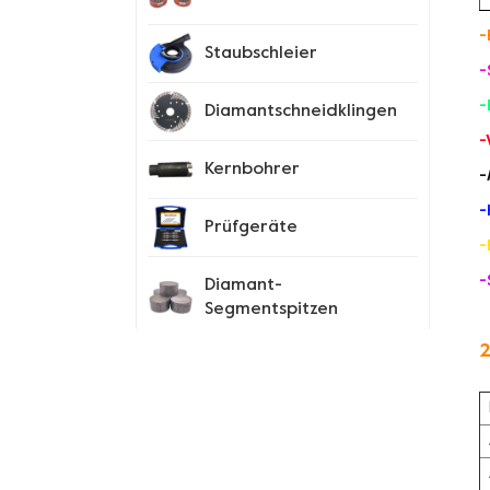
-
Staubschleier
-
-
Diamantschneidklingen
-
Kernbohrer
-
-
Prüfgeräte
-
-
Diamant-
Segmentspitzen
2
Spike-Schuhe
Neue Produkte