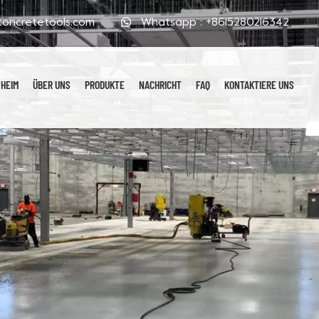
oncretetools.com
Whatsapp :
+8615280216342
HEIM
ÜBER UNS
PRODUKTE
NACHRICHT
FAQ
KONTAKTIERE UNS
Galvanisierte Polierpads