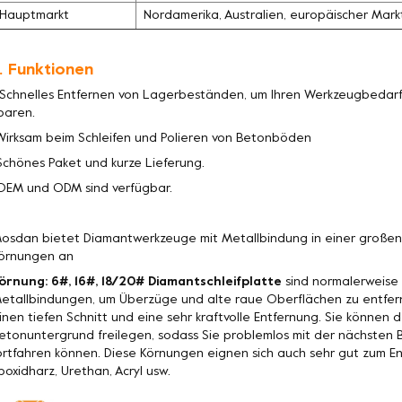
Hauptmarkt
Nordamerika, Australien, europäischer Mark
. Funktionen
 Schnelles Entfernen von Lagerbeständen, um Ihren Werkzeugbedarf 
paren.
Wirksam beim Schleifen und Polieren von Betonböden
Schönes Paket und kurze Lieferung.
OEM und ODM sind verfügbar.
osdan bietet Diamantwerkzeuge mit Metallbindung in einer große
örnungen an
örnung: 6#, 16#, 18/20# Diamantschleifplatte
sind normalerweise 
etallbindungen, um Überzüge und alte raue Oberflächen zu entfer
inen tiefen Schnitt und eine sehr kraftvolle Entfernung. Sie könne
etonuntergrund freilegen, sodass Sie problemlos mit der nächste
ortfahren können. Diese Körnungen eignen sich auch sehr gut zum 
poxidharz, Urethan, Acryl usw.