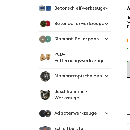
M
Betonschleifwerkzeuge
T
W
Betonpolierwerkzeuge
D
Diamant-Polierpads
1
PCD-
Entfernungswerkzeuge
Diamanttopfscheiben
Buschhammer-
Werkzeuge
Adapterwerkzeuge
Schleifbürste