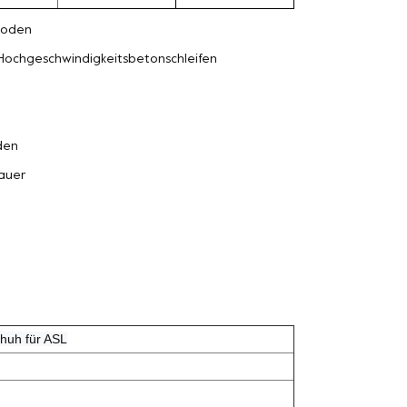
oden
Hochgeschwindigkeitsbetonschleifen
den
auer
huh für ASL