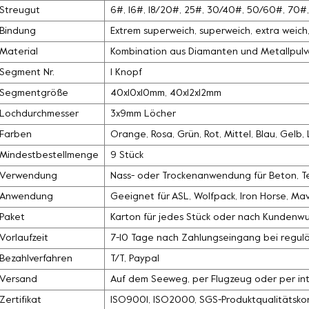
Streugut
6#, 16#, 18/20#, 25#, 30/40#, 50/60#, 70
Bindung
Extrem superweich, superweich, extra weich, 
Material
Kombination aus Diamanten und Metallpulv
Segment Nr.
1 Knopf
Segmentgröße
40x10x10mm, 40x12x12mm
Lochdurchmesser
3x9mm Löcher
Farben
Orange, Rosa, Grün, Rot, Mittel, Blau, Gelb
Mindestbestellmenge
9 Stück
Verwendung
Nass- oder Trockenanwendung für Beton, Ter
Anwendung
Geeignet für ASL, Wolfpack, Iron Horse, Mave
Paket
Karton für jedes Stück oder nach Kundenw
Vorlaufzeit
7-10 Tage nach Zahlungseingang bei regul
Bezahlverfahren
T/T, Paypal
Versand
Auf dem Seeweg, per Flugzeug oder per int
Zertifikat
ISO9001, ISO2000, SGS-Produktqualitätskon