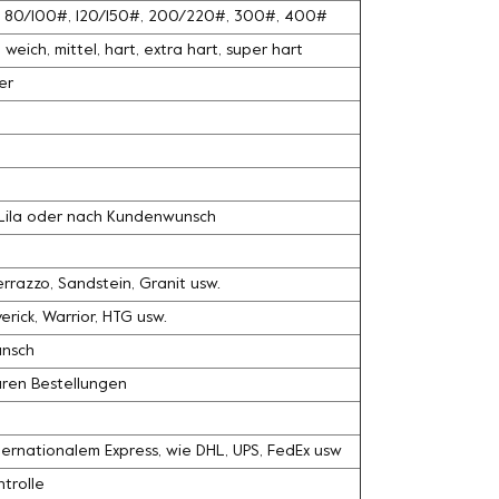
#, 80/100#, 120/150#, 200/220#, 300#, 400#
weich, mittel, hart, extra hart, super hart
er
, Lila oder nach Kundenwunsch
razzo, Sandstein, Granit usw.
rick, Warrior, HTG usw.
unsch
ären Bestellungen
ernationalem Express, wie DHL, UPS, FedEx usw
trolle