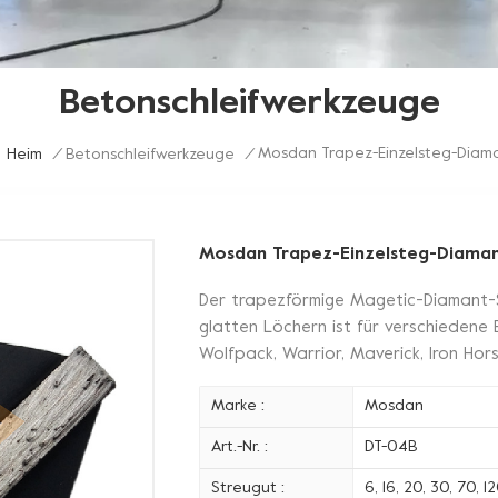
Betonschleifwerkzeuge
Mosdan Trapez-Einzelsteg-Diama
Heim
/
Betonschleifwerkzeuge
/
Mosdan Trapez-Einzelsteg-Diamant
Der trapezförmige Magetic-Diamant-S
glatten Löchern ist für verschiedene
Wolfpack, Warrior, Maverick, Iron Hor
Marke :
Mosdan
Art.-Nr. :
DT-04B
Streugut :
6, 16, 20, 30, 70, 