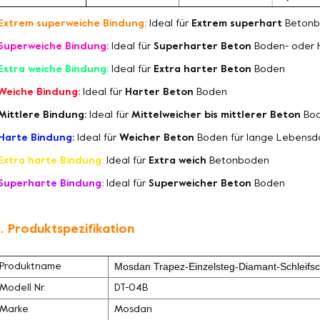
Extrem superweiche Bindung:
Ideal für
Extrem superhart
Betonb
Superweiche Bindung:
Ideal für
Superharter Beton
Boden- oder 
Extra weiche Bindung:
Ideal für
Extra harter Beton
Boden
Weiche Bindung:
Ideal für
Harter Beton
Boden
Mittlere Bindung:
Ideal für
Mittelweicher bis mittlerer Beton
Bo
Harte Bindung:
Ideal für
Weicher Beton
Boden für lange Lebensd
Extra harte Bindung:
Ideal für
Extra weich
Betonboden
Superharte Bindung:
Ideal für
Superweicher Beton
Boden
. Produktspezifikation
Mosdan Trapez-Einzelsteg-Diamant-Schleifsc
Produktname
Modell Nr.
DT-04B
Marke
Mosdan