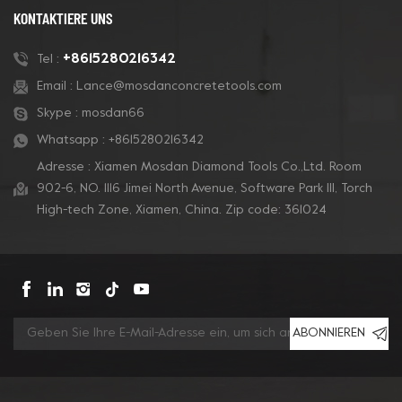
KONTAKTIERE UNS
+8615280216342
Tel :
Email :
Lance@mosdanconcretetools.com
Skype :
mosdan66
Whatsapp :
+8615280216342
Adresse : Xiamen Mosdan Diamond Tools Co.,Ltd. Room
902-6, NO. 1116 Jimei North Avenue, Software Park Ill, Torch
High-tech Zone, Xiamen, China. Zip code: 361024
ABONNIEREN