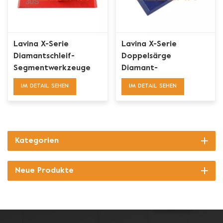
Lavina X-Serie
Lavina X-Serie
Diamantschleif-
Doppelsärge
Segmentwerkzeuge
Diamant-
für Doppelrippel-
Betonschleifflügel
IM DETAIL SEHEN
IM DETAIL SEHEN
Särge
Kategorien
Neue Produkte