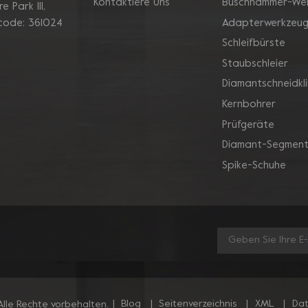
Kontaktiere Uns
Buschhammer-We
 Park Ill,
Adapterwerkzeu
 code: 361024
Schleifbürste
Staubschleier
Diamantschneidkl
Kernbohrer
Prüfgeräte
Diamant-Segment
Spike-Schuhe
|
Blog
|
Seitenverzeichnis
|
XML
|
Dat
lle Rechte vorbehalten.