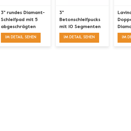
3'' rundes Diamant-
3''
Lavin
Schleifpad mit 5
Betonschleifpucks
Doppe
abgeschrägten
mit 10 Segmenten
Diama
Segmenten für Iron
für ASL Wolfpack
Beton
IM DETAIL SEHEN
IM DETAIL SEHEN
IM D
Horse