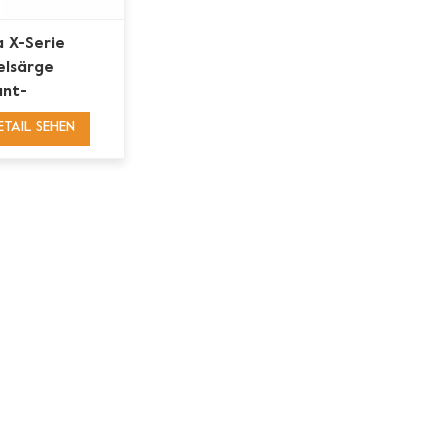
a X-Serie
lsärge
nt-
schleifflügel
ETAIL SEHEN