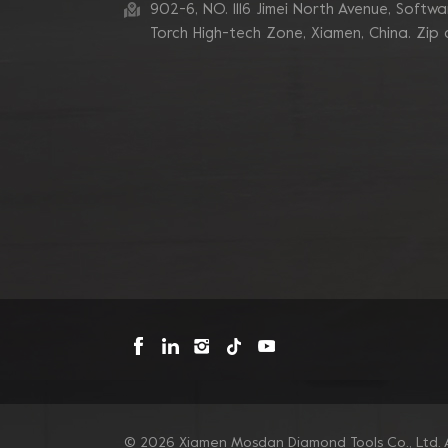
zum Schleifen von
902-6, NO. 1116 Jimei North Avenue, Software
Betonkanten
Torch High-tech Zone, Xiamen, China. Zip
Blastrac Doppel-
Zickzack-Segment-
Diamantschleifblätter
Triangle Metal Bond
Sintered Turbo Corner
Diamant-Schleifpads für
Kanten
Mosdan Dreieck-V-
Diamant-
Schleifscheiben-Pad für
Eckkanten
© 2026 Xiamen Mosdan Diamond Tools Co., Ltd. A