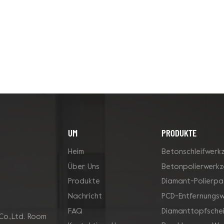
UM
PRODUKTE
Heim
Betonschleifwerk
Über Uns
Betonpolierwerk
Produkte
Diamant-Polierpa
Nachricht
PCD-Entfernungs
FAQ
Diamanttopfsche
Co.,Ltd. Room