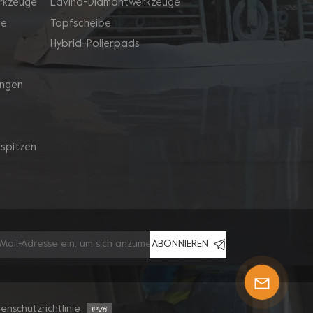
rkzeuge
Lavina-Diamantwerkzeuge
ge
Topfscheibe
Hybrid-Polierpads
ingen
spitzen
ABONNIEREN
enschutzrichtlinie