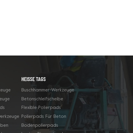
HEISSE TAGS
zeuge
Buschhammer-Werkzeuge
zeuge
Betonschleifscheibe
ds
Flexible Polierpads
werkzeuge
Polierpads Für Beton
iben
Bodenpolierpads