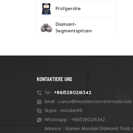
Prüfgeräte
Diamant-
Segmentspitzen
Spike-Schuhe
Neue Produkte
KONTAKTIERE UNS
180-mm-Rohr-Grizzly-
+8615280216342
Tel :
Cluster-
Email :
Lance@mosdanconcretetools.com
Betontopfschleifscheibe
Skype :
mosdan66
Whatsapp :
+8615280216342
7-Zoll-10-V-Segment-
Adresse : Xiamen Mosdan Diamond Tools 
Diamanttopfscheibe