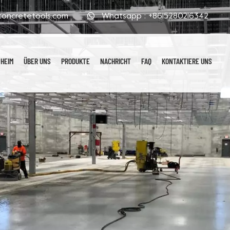
oncretetools.com
Whatsapp :
+8615280216342
HEIM
ÜBER UNS
PRODUKTE
NACHRICHT
FAQ
KONTAKTIERE UNS
Galvanisierte Polierpads