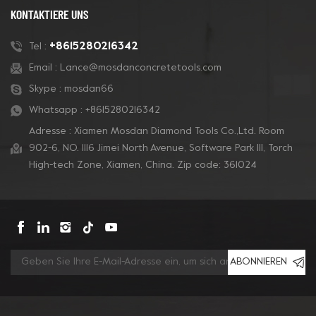
KONTAKTIERE UNS
+8615280216342
Tel :
Email :
Lance@mosdanconcretetools.com
Skype :
mosdan66
Whatsapp :
+8615280216342
Adresse : Xiamen Mosdan Diamond Tools Co.,Ltd. Room
902-6, NO. 1116 Jimei North Avenue, Software Park Ill, Torch
High-tech Zone, Xiamen, China. Zip code: 361024
ABONNIEREN