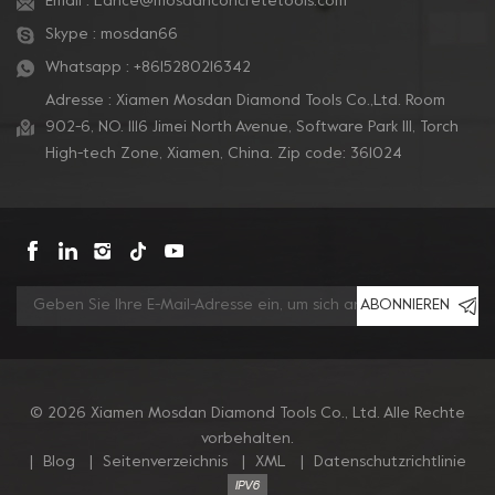
Email :
Lance@mosdanconcretetools.com
Skype :
mosdan66
Whatsapp :
+8615280216342
Adresse : Xiamen Mosdan Diamond Tools Co.,Ltd. Room
902-6, NO. 1116 Jimei North Avenue, Software Park Ill, Torch
High-tech Zone, Xiamen, China. Zip code: 361024
ABONNIEREN
© 2026 Xiamen Mosdan Diamond Tools Co., Ltd. Alle Rechte
vorbehalten.
|
Blog
|
Seitenverzeichnis
|
XML
|
Datenschutzrichtlinie