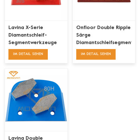
Lavina X-Serie
Onfloor Double Ripple
Diamantschleif-
Särge
Segmentwerkzeuge
Diamantschleifsegmentme
für Doppelrippel-
für Beton
IM DETAIL SEHEN
IM DETAIL SEHEN
Särge
Lavina Double