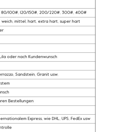
#, 80/100#, 120/150#, 200/220#, 300#, 400#
weich, mittel, hart, extra hart, super hart
er
, Lila oder nach Kundenwunsch
razzo, Sandstein, Granit usw.
ystem
unsch
ären Bestellungen
ernationalem Express, wie DHL, UPS, FedEx usw
trolle