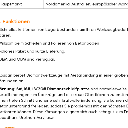
Hauptmarkt
Nordamerika, Australien, europäischer Mark
. Funktionen
 Schnelles Entfernen von Lagerbeständen, um Ihren Werkzeugbedarf 
paren.
Wirksam beim Schleifen und Polieren von Betonböden
Schönes Paket und kurze Lieferung.
OEM und ODM sind verfügbar.
osdan bietet Diamantwerkzeuge mit Metallbindung in einer große
örnungen an
örnung: 6#, 16#, 18/20# Diamantschleifplatte
sind normalerweise 
etallbindungen, um Überzüge und alte raue Oberflächen zu entfer
inen tiefen Schnitt und eine sehr kraftvolle Entfernung. Sie könne
etonuntergrund freilegen, sodass Sie problemlos mit der nächste
ortfahren können. Diese Körnungen eignen sich auch sehr gut zum 
poxidharz, Urethan, Acryl usw.