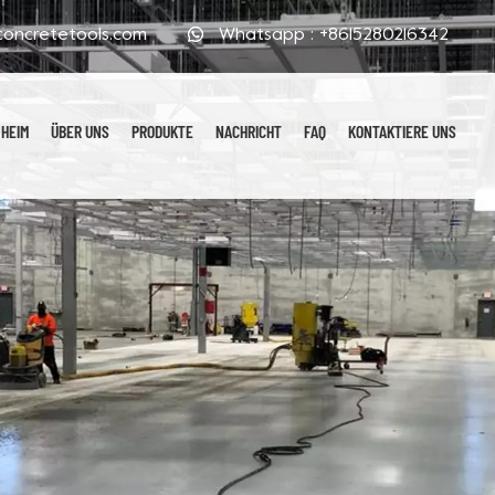
oncretetools.com
Whatsapp :
+8615280216342
HEIM
ÜBER UNS
PRODUKTE
NACHRICHT
FAQ
KONTAKTIERE UNS
Galvanisierte Polierpads