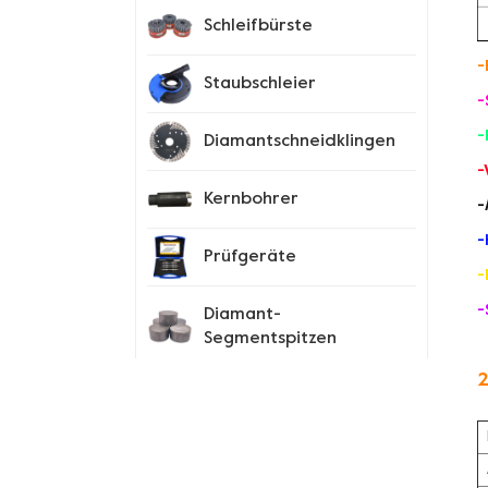
Schleifbürste
-
Staubschleier
-
-
Diamantschneidklingen
-
Kernbohrer
-
-
Prüfgeräte
-
-
Diamant-
Segmentspitzen
2
Spike-Schuhe