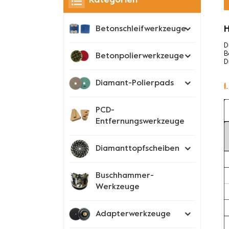
Kategorien
H
Betonschleifwerkzeuge
D
B
Betonpolierwerkzeuge
D
Diamant-Polierpads
1
PCD-
Entfernungswerkzeuge
Diamanttopfscheiben
Buschhammer-
Werkzeuge
Adapterwerkzeuge