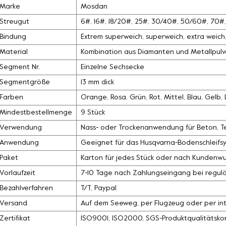
Marke
Mosdan
Streugut
6#, 16#, 18/20#, 25#, 30/40#, 50/60#, 70
Bindung
Extrem superweich, superweich, extra weich, 
Material
Kombination aus Diamanten und Metallpulv
Segment Nr.
Einzelne Sechsecke
Segmentgröße
13 mm dick
Farben
Orange, Rosa, Grün, Rot, Mittel, Blau, Gelb
Mindestbestellmenge
9 Stück
Verwendung
Nass- oder Trockenanwendung für Beton, Ter
Anwendung
Geeignet für das Husqvarna-Bodenschleifs
Paket
Karton für jedes Stück oder nach Kundenw
Vorlaufzeit
7-10 Tage nach Zahlungseingang bei regul
Bezahlverfahren
T/T, Paypal
Versand
Auf dem Seeweg, per Flugzeug oder per int
Zertifikat
ISO9001, ISO2000, SGS-Produktqualitätskon