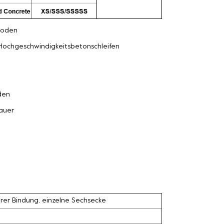
oden
Hochgeschwindigkeitsbetonschleifen
den
auer
erer Bindung, einzelne Sechsecke