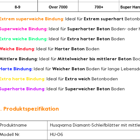
Extrem superweiche Bindung:
Ideal für
Extrem superhart
Betonb
Superweiche Bindung:
Ideal für
Superharter Beton
Boden- oder 
Extra weiche Bindung:
Ideal für
Extra harter Beton
Boden
Weiche Bindung:
Ideal für
Harter Beton
Boden
Mittlere Bindung:
Ideal für
Mittelweicher bis mittlerer Beton
Bo
Harte Bindung:
Ideal für
Weicher Beton
Boden für lange Lebensd
Extra harte Bindung:
Ideal für
Extra weich
Betonboden
Superharte Bindung:
Ideal für
Superweicher Beton
Boden
. Produktspezifikation
Produktname
Husqvarna Diamant-Schleifblätter mit mittl
Modell Nr.
HU-06