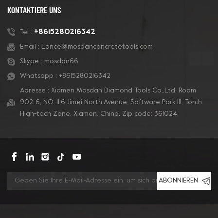
KONTAKTIERE UNS
+8615280216342
Tel :
Email :
Lance@mosdanconcretetools.com
Skype :
mosdan66
Whatsapp :
+8615280216342
Adresse : Xiamen Mosdan Diamond Tools Co.,Ltd. Room
902-6, NO. 1116 Jimei North Avenue, Software Park Ill, Torch
High-tech Zone, Xiamen, China. Zip code: 361024
ABONNIEREN