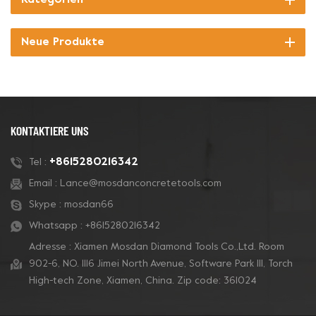
Neue Produkte
KONTAKTIERE UNS
+8615280216342
Tel :
Email :
Lance@mosdanconcretetools.com
Skype :
mosdan66
Whatsapp :
+8615280216342
Adresse : Xiamen Mosdan Diamond Tools Co.,Ltd. Room
902-6, NO. 1116 Jimei North Avenue, Software Park Ill, Torch
High-tech Zone, Xiamen, China. Zip code: 361024