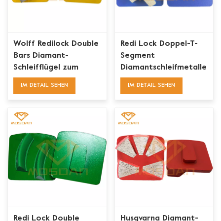
Wolff Redilock Double
Redi Lock Doppel-T-
Bars Diamant-
Segment
Schleifflügel zum
Diamantschleifmetalle
Entfernen von
IM DETAIL SEHEN
IM DETAIL SEHEN
Betonböden
Redi Lock Double
Husqvarna Diamant-