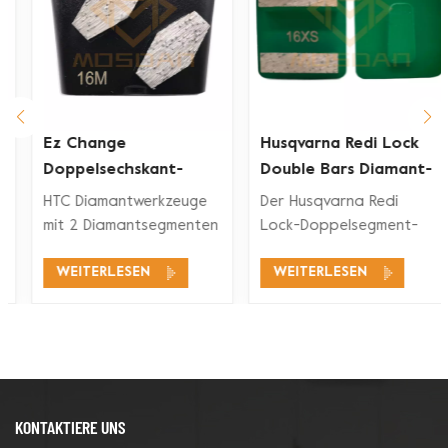
Ez Change
Husqvarna Redi Lock
Doppelsechskant-
Double Bars Diamant-
Segment-Diamant-
Schleifschuh für
HTC Diamantwerkzeuge
Der Husqvarna Redi
rkzeuge
Schleifschuh
Betonboden
mit 2 Diamantsegmenten
Lock-Doppelsegment-
eignen sich für ein
Diamant-Schleifschuh ist
WEITERLESEN
WEITERLESEN
breites
mit den Husqvarna Redi
Anwendungsspektrum,
Lock-
wie Betonschleifen,
Bodenschleifsystemen
Betonbodenvorbereitung,
zum Schleifen und
Beschichtungsentfernung
Polieren von Beton und
und Betonpolieren.
auch für Terrazzoböden
kompatibel.
KONTAKTIERE UNS