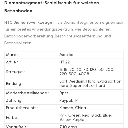
Diamantsegment-Schleifschuh für weichen
Betonboden
HTC Diamantwerkzeuge
mit 2 Diamantsegmenten eignen sich
für ein breites Anwendungsspektrum, wie Betonschleifen,
Betonbodenvorbereitung, Beschichtungsentfernung und
Betonpolieren.
Marke :
Mosdan
Art.-Nr. :
HT-22
6, 16, 20, 30, 70, 120, 150, 200,
Streugut :
220, 300, 400#
Soft, Medium, Hard, Extra soft or
Bindung :
hard, Super soft or hard
Mindestbestellmenge :
9pcs
Zahlung :
Paypal, T/T
Produktherkunft :
Xiamen, China
Pink, Green, Red, Black, Blue,
Farbe :
Yellow, Purple
Vorlaufzeit :
7-10 days