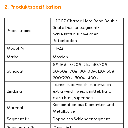
2. Produktspezifikation
HTC EZ Change Hard Bond Double
Snake Diamantsegment-
Produktname
Schleifschuh für weichen
Betonboden
Modell Nr.
HT-22
Marke
Mosdan
6#, 16#, 18/20#, 25#, 30/40#,
Streugut
50/60#, 70#, 80/100#, 120/150#,
200/220#, 300#, 400#
Extrem superweich, superweich,
Bindung
extra weich, weich, mittel, hart,
extra hart, super hart
Kombination aus Diamanten und
Material
Metallpulver
Segment Nr.
Doppeltes Schlangensegment
Segmentgröße
12 mm dick