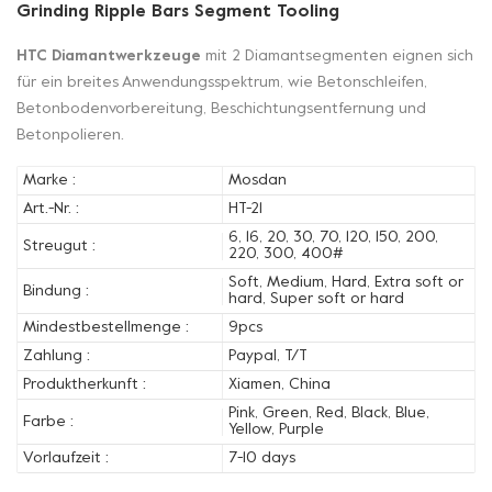
Grinding Ripple Bars Segment Tooling
HTC Diamantwerkzeuge
mit 2 Diamantsegmenten eignen sich
für ein breites Anwendungsspektrum, wie Betonschleifen,
Betonbodenvorbereitung, Beschichtungsentfernung und
Betonpolieren.
Marke :
Mosdan
Art.-Nr. :
HT-21
6, 16, 20, 30, 70, 120, 150, 200,
Streugut :
220, 300, 400#
Soft, Medium, Hard, Extra soft or
Bindung :
hard, Super soft or hard
Mindestbestellmenge :
9pcs
Zahlung :
Paypal, T/T
Produktherkunft :
Xiamen, China
Pink, Green, Red, Black, Blue,
Farbe :
Yellow, Purple
Vorlaufzeit :
7-10 days