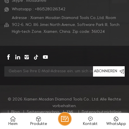
Skype :
mosdan66
Whatsapp :
+8615280216342
Adresse : Xiamen Mosdan Diamond Tools Co.,Ltd. Room
902-6, NO. 1116 Jimei North Avenue, Software Park Ill, Torch
High-tech Zone, Xiamen, China. Zip code: 361024
ABONNIEREN
© 2026 Xiamen Mosdan Diamond Tools Co., Ltd. Alle Rechte
vorbehalten.
|
Blog
|
Seitenverzeichnis
|
XML
|
Datenschutzrichtlinie
Heim
Produkte
Kontakt
WhatsApp