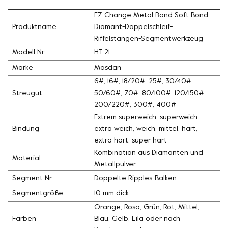
EZ Change Metal Bond Soft Bond
Produktname
Diamant-Doppelschleif-
Riffelstangen-Segmentwerkzeug
Modell Nr.
HT-21
Marke
Mosdan
6#, 16#, 18/20#, 25#, 30/40#,
Streugut
50/60#, 70#, 80/100#, 120/150#,
200/220#, 300#, 400#
Extrem superweich, superweich,
Bindung
extra weich, weich, mittel, hart,
extra hart, super hart
Kombination aus Diamanten und
Material
Metallpulver
Segment Nr.
Doppelte Ripples-Balken
Segmentgröße
10 mm dick
Orange, Rosa, Grün, Rot, Mittel,
Farben
Blau, Gelb, Lila oder nach