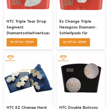
HTC Triple Tear Drop
Ez Change Triple
Segment
Hexagons Diamant-
Diamantschleifwerkzeuge
Schleifpads für
zum Entfernen von
Betonterrazzo
IM DETAIL SEHEN
IM DETAIL SEHEN
Betonbeschichtungen
HTC EZ Change Hard
HTC Double Buttons