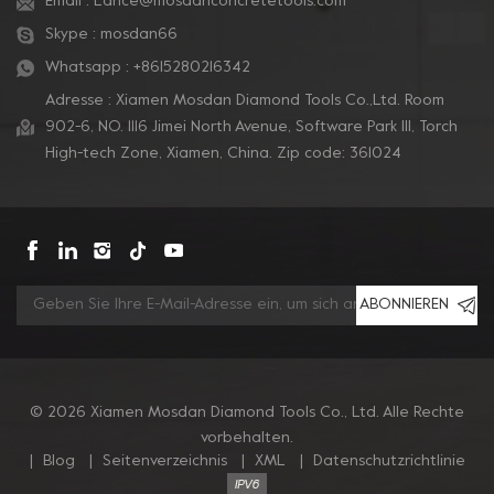
Email :
Lance@mosdanconcretetools.com
Skype :
mosdan66
Whatsapp :
+8615280216342
Adresse : Xiamen Mosdan Diamond Tools Co.,Ltd. Room
902-6, NO. 1116 Jimei North Avenue, Software Park Ill, Torch
High-tech Zone, Xiamen, China. Zip code: 361024
ABONNIEREN
© 2026 Xiamen Mosdan Diamond Tools Co., Ltd. Alle Rechte
vorbehalten.
|
Blog
|
Seitenverzeichnis
|
XML
|
Datenschutzrichtlinie