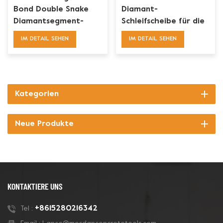
Bond Double Snake
Diamant-
Diamantsegment-
Schleifscheibe für die
Schleifschuh für
Betonbodenvorbereitung
IM DETAIL SEHEN
IM DETAIL SEHEN
weichen Betonboden
Kategorien
Neue Produkte
KONTAKTIERE UNS
+8615280216342
Tel :