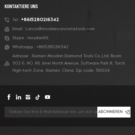
KONTAKTIERE UNS
+8615280216342
Tel :
Email :
Lance@mosdanconcretetools.com
Skype :
mosdan66
Whatsapp :
+8615280216342
Adresse : Xiamen Mosdan Diamond Tools Co.,Ltd. Room
902-6, NO. 1116 Jimei North Avenue, Software Park Ill, Torch
High-tech Zone, Xiamen, China. Zip code: 361024
ABONNIEREN