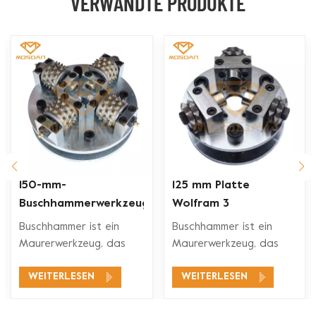
VERWANDTE PRODUKTE
150-mm-
125 mm Platte
Buschhammerwerkzeuge
Wolfram 3
mit 4 Rollen und 45
Sternwalzen Diamant
Buschhammer ist ein
Buschhammer ist ein
Spitzen für
Bush Hammer
Maurerwerkzeug, das
Maurerwerkzeug, das
Handschleifer
Schleifwerkzeuge
zum Strukturieren von
zum Strukturieren von
WEITERLESEN
WEITERLESEN
Stein und Beton
Stein und Beton
verwendet wird, um die
verwendet wird, um die
Litschi-Oberfläche, also
Litschi-Oberfläche, also