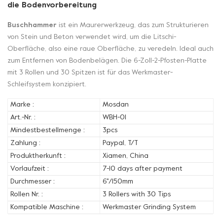
die Bodenvorbereitung
Buschhammer
ist ein Maurerwerkzeug, das zum Strukturieren
von Stein und Beton verwendet wird, um die Litschi-
Oberfläche, also eine raue Oberfläche, zu veredeln. Ideal auch
zum Entfernen von Bodenbelägen. Die 6-Zoll-2-Pfosten-Platte
mit 3 Rollen und 30 Spitzen ist für das Werkmaster-
Schleifsystem konzipiert.
Marke :
Mosdan
Art.-Nr. :
WBH-01
Mindestbestellmenge :
3pcs
Zahlung :
Paypal, T/T
Produktherkunft :
Xiamen, China
Vorlaufzeit :
7-10 days after payment
Durchmesser :
6''/150mm
Rollen Nr. :
3 Rollers with 30 Tips
Kompatible Maschine :
Werkmaster Grinding System