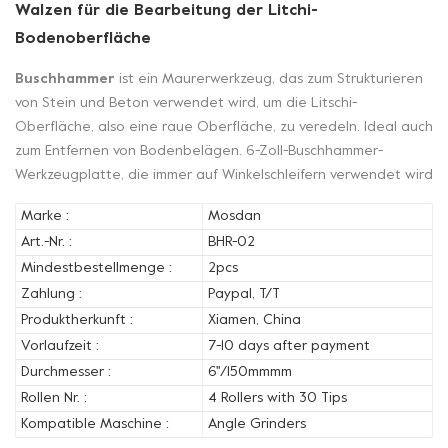
Walzen für die Bearbeitung der Litchi-
Bodenoberfläche
Buschhammer
ist ein Maurerwerkzeug, das zum Strukturieren
von Stein und Beton verwendet wird, um die Litschi-
Oberfläche, also eine raue Oberfläche, zu veredeln. Ideal auch
zum Entfernen von Bodenbelägen. 6-Zoll-Buschhammer-
Werkzeugplatte, die immer auf Winkelschleifern verwendet wird
Marke :
Mosdan
Art.-Nr. :
BHR-02
Mindestbestellmenge :
2pcs
Zahlung :
Paypal, T/T
Produktherkunft :
Xiamen, China
Vorlaufzeit :
7-10 days after payment
Durchmesser :
6''/150mmmm
Rollen Nr. :
4 Rollers with 30 Tips
Kompatible Maschine :
Angle Grinders