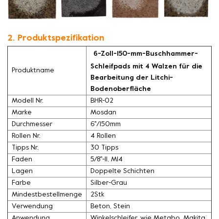
2. Produktspezifikation
6-Zoll-150-mm-Buschhammer-
Schleifpads mit 4 Walzen für die
Produktname
Bearbeitung der Litchi-
Bodenoberfläche
Modell Nr.
BHR-02
Marke
Mosdan
Durchmesser
6''/150mm
Rollen Nr.
4 Rollen
Tipps Nr.
30 Tipps
Faden
5/8''-11, M14
Lagen
Doppelte Schichten
Farbe
Silber-Grau
Mindestbestellmenge
2Stk
Verwendung
Beton, Stein
Anwendung
Winkelschleifer, wie Metabo, Makita.