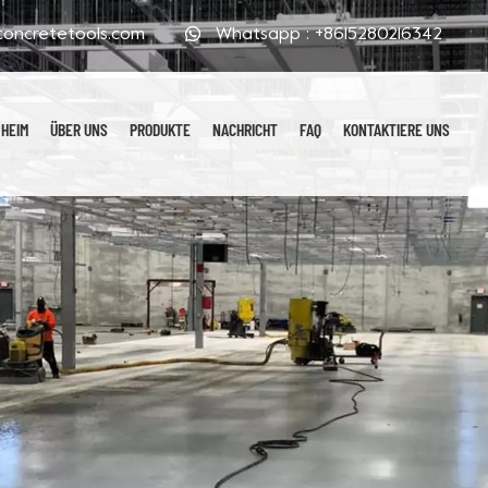
oncretetools.com
Whatsapp :
+8615280216342
HEIM
ÜBER UNS
PRODUKTE
NACHRICHT
FAQ
KONTAKTIERE UNS
Galvanisierte Polierpads