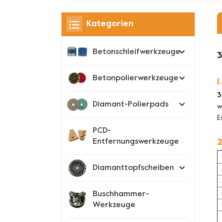
Kategorien
Betonschleifwerkzeuge
3
Betonpolierwerkzeuge
1
3
Diamant-Polierpads
w
E
PCD-
Entfernungswerkzeuge
2
Diamanttopfscheiben
Buschhammer-
Werkzeuge