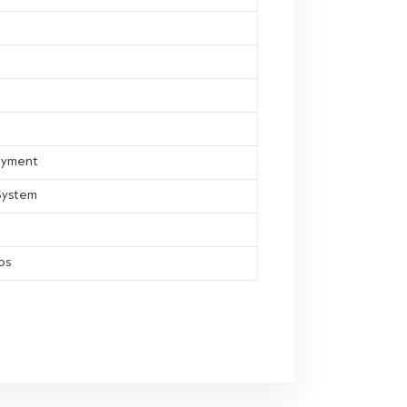
ayment
 System
ps