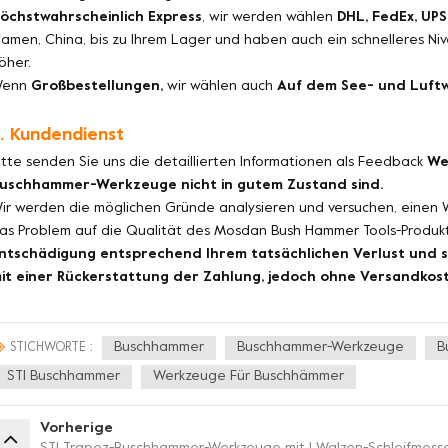
öchstwahrscheinlich Express
, wir werden wählen
DHL, FedEx, UPS
iamen, China, bis zu Ihrem Lager und haben auch ein schnelleres Niv
öher.
Wenn
Großbestellungen,
wir wählen auch
Auf dem See- und Luft
. Kundendienst
itte senden Sie uns die detaillierten Informationen als Feedback
We
uschhammer-Werkzeuge nicht in gutem Zustand sind.
ir werden die möglichen Gründe analysieren und versuchen, einen 
as Problem auf die Qualität des Mosdan Bush Hammer Tools-Produkts
ntschädigung entsprechend Ihrem tatsächlichen Verlust und s
it einer Rückerstattung der Zahlung, jedoch ohne Versandkos
Buschhammer
Buschhammer-Werkzeuge
B
STICHWORTE :
STI Buschhammer
Werkzeuge Für Buschhämmer
Vorherige