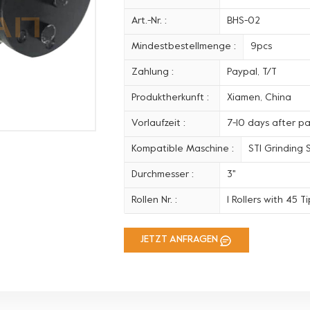
Art.-Nr. :
BHS-02
Mindestbestellmenge :
9pcs
Zahlung :
Paypal, T/T
Produktherkunft :
Xiamen, China
Vorlaufzeit :
7-10 days after p
Kompatible Maschine :
STI Grinding
Durchmesser :
3''
Rollen Nr. :
1 Rollers with 45 Ti
JETZT ANFRAGEN