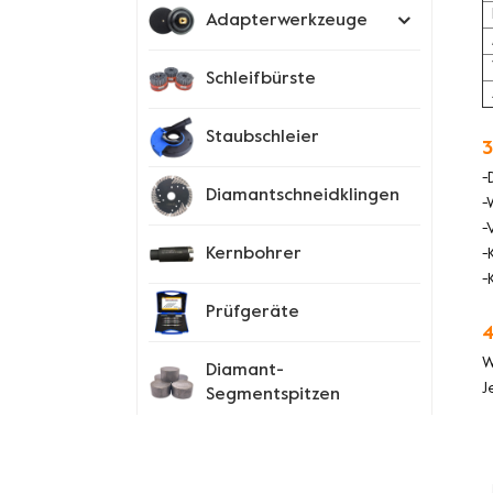
Adapterwerkzeuge
Schleifbürste
Staubschleier
3
-
Diamantschneidklingen
-
-
Kernbohrer
-
-
Prüfgeräte
4
W
Diamant-
J
Segmentspitzen
Spike-Schuhe