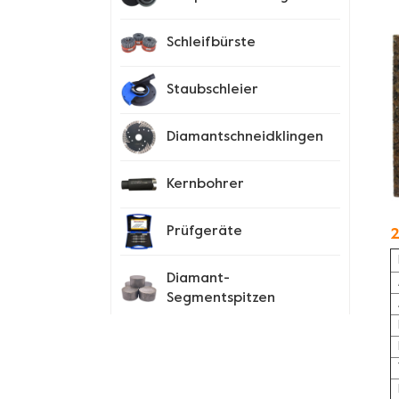
Schleifbürste
Staubschleier
Diamantschneidklingen
Kernbohrer
Prüfgeräte
2
Diamant-
Segmentspitzen
Spike-Schuhe