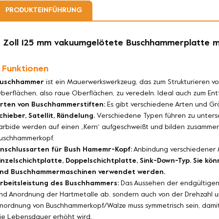
PRODUKTEINFÜHRUNG
 Zoll 125 mm vakuumgelötete Buschhammerplatte mi
. Funktionen
uschhammer
ist ein Mauerwerkswerkzeug, das zum Strukturieren vo
berflächen, also raue Oberflächen, zu veredeln. Ideal auch zum E
rten von Buschhammerstiften:
Es gibt verschiedene Arten und Gr
chieber, Satellit, Rändelung.
Verschiedene Typen führen zu unters
arbide werden auf einen „Kern“ aufgeschweißt und bilden zusamm
uschhammerkopf.
nschlussarten für Bush Hamemr-Kopf:
Anbindung verschiedener 
inzelschichtplatte, Doppelschichtplatte, Sink-Down-Typ.
Sie kö
nd Buschhammermaschinen verwendet werden.
rbeitsleistung des Buschhammers:
Das Aussehen der endgültigen 
nd Anordnung der Hartmetalle ab, sondern auch von der Drehzahl u
nordnung von Buschhammerkopf/Walze muss symmetrisch sein, damit 
ie Lebensdauer erhöht wird.