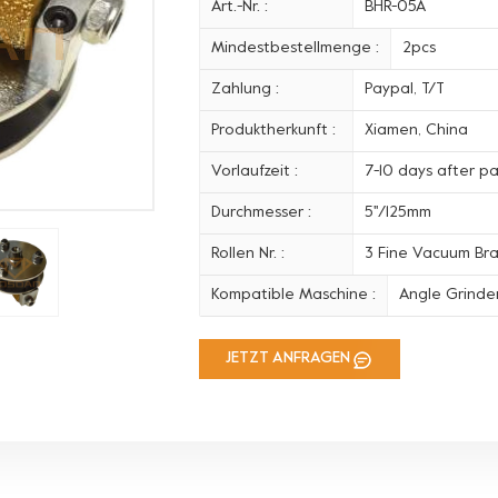
Art.-Nr. :
BHR-05A
Mindestbestellmenge :
2pcs
Zahlung :
Paypal, T/T
Produktherkunft :
Xiamen, China
Vorlaufzeit :
7-10 days after p
Durchmesser :
5''/125mm
Rollen Nr. :
3 Fine Vacuum Bra
Kompatible Maschine :
Angle Grinde
JETZT ANFRAGEN