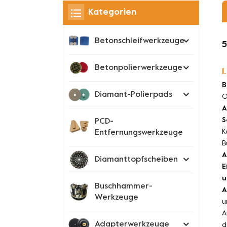
Kategorien
Betonschleifwerkzeuge
5
Betonpolierwerkzeuge
1
B
Diamant-Polierpads
O
A
S
PCD-
K
Entfernungswerkzeuge
B
A
Diamanttopfscheiben
E
u
Buschhammer-
A
Werkzeuge
u
A
Adapterwerkzeuge
d