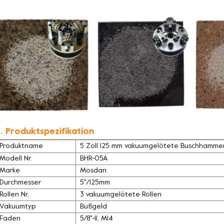
. Produktspezifikation
Produktname
5 Zoll 125 mm vakuumgelötete Buschhammerp
Modell Nr.
BHR-05A
Marke
Mosdan
Durchmesser
5''/125mm
Rollen Nr.
3 vakuumgelötete Rollen
Vakuumtyp
Bußgeld
Faden
5/8''-11, M14