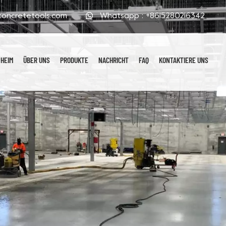
oncretetools.com
Whatsapp :
+8615280216342
HEIM
ÜBER UNS
PRODUKTE
NACHRICHT
FAQ
KONTAKTIERE UNS
Galvanisierte Polierpads