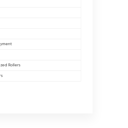
ayment
zed Rollers
rs