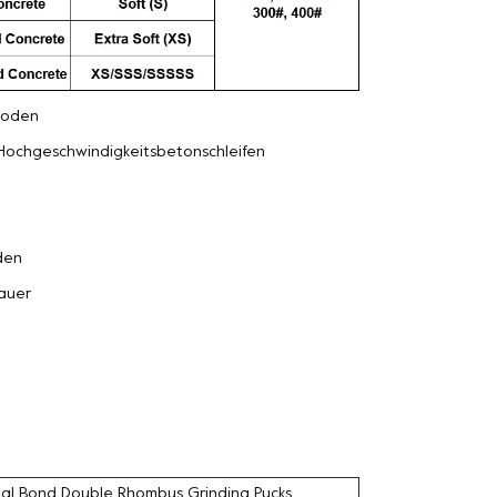
oden
Hochgeschwindigkeitsbetonschleifen
den
auer
al Bond Double Rhombus Grinding Pucks