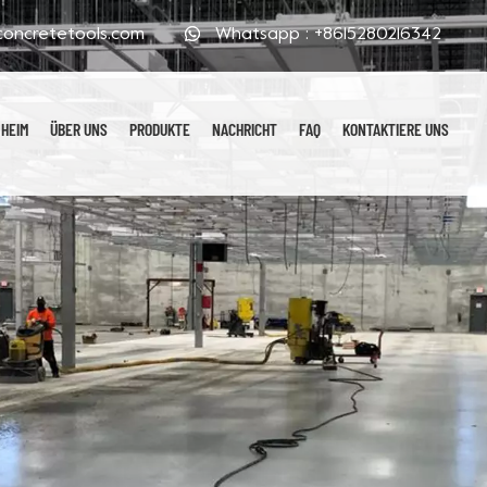
oncretetools.com
Whatsapp :
+8615280216342
HEIM
ÜBER UNS
PRODUKTE
NACHRICHT
FAQ
KONTAKTIERE UNS
Galvanisierte Polierpads