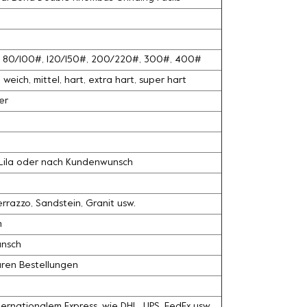
#, 80/100#, 120/150#, 200/220#, 300#, 400#
weich, mittel, hart, extra hart, super hart
er
, Lila oder nach Kundenwunsch
razzo, Sandstein, Granit usw.
m
unsch
ären Bestellungen
ernationalem Express, wie DHL, UPS, FedEx usw