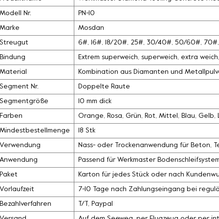
Modell Nr.
PN-10
Marke
Mosdan
Streugut
6#, 16#, 18/20#, 25#, 30/40#, 50/60#, 70
Bindung
Extrem superweich, superweich, extra weich, 
Material
Kombination aus Diamanten und Metallpulv
Segment Nr.
Doppelte Raute
Segmentgröße
10 mm dick
Farben
Orange, Rosa, Grün, Rot, Mittel, Blau, Gelb
Mindestbestellmenge
18 Stk
Verwendung
Nass- oder Trockenanwendung für Beton, Ter
Anwendung
Passend für Werkmaster Bodenschleifsyste
Paket
Karton für jedes Stück oder nach Kundenw
Vorlaufzeit
7-10 Tage nach Zahlungseingang bei regul
Bezahlverfahren
T/T, Paypal
Versand
Auf dem Seeweg, per Flugzeug oder per int