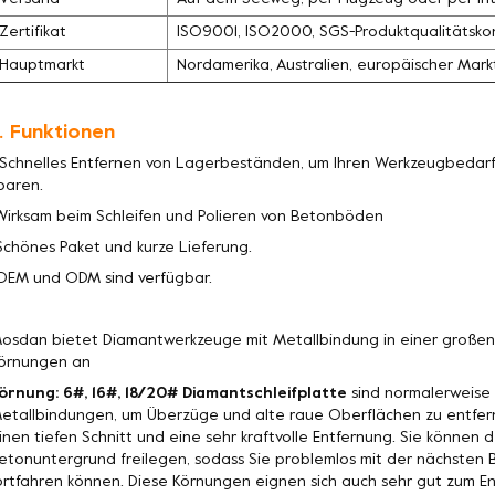
Zertifikat
ISO9001, ISO2000, SGS-Produktqualitätskon
Hauptmarkt
Nordamerika, Australien, europäischer Mark
. Funktionen
 Schnelles Entfernen von Lagerbeständen, um Ihren Werkzeugbedarf 
paren.
Wirksam beim Schleifen und Polieren von Betonböden
Schönes Paket und kurze Lieferung.
OEM und ODM sind verfügbar.
osdan bietet Diamantwerkzeuge mit Metallbindung in einer große
örnungen an
örnung: 6#, 16#, 18/20# Diamantschleifplatte
sind normalerweise 
etallbindungen, um Überzüge und alte raue Oberflächen zu entfer
inen tiefen Schnitt und eine sehr kraftvolle Entfernung. Sie könne
etonuntergrund freilegen, sodass Sie problemlos mit der nächste
ortfahren können. Diese Körnungen eignen sich auch sehr gut zum 