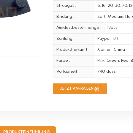
Streugut :
6, 16, 20, 30, 70, 
Bindung :
Soft, Medium, Hard
Mindestbestellmenge :
18pcs
Zahlung :
Paypal, T/T
Produktherkunft :
Xiamen, China
Farbe :
Pink, Green, Red, B
Vorlaufzeit :
7-10 days
JETZT ANFRAGEN
PRODUKTEINFÜHRUNG