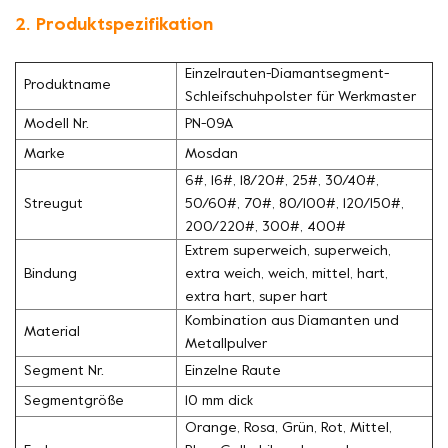
2. Produktspezifikation
Einzelrauten-Diamantsegment-
Produktname
Schleifschuhpolster für Werkmaster
Modell Nr.
PN-09A
Marke
Mosdan
6#, 16#, 18/20#, 25#, 30/40#,
Streugut
50/60#, 70#, 80/100#, 120/150#,
200/220#, 300#, 400#
Extrem superweich, superweich,
Bindung
extra weich, weich, mittel, hart,
extra hart, super hart
Kombination aus Diamanten und
Material
Metallpulver
Segment Nr.
Einzelne Raute
Segmentgröße
10 mm dick
Orange, Rosa, Grün, Rot, Mittel,