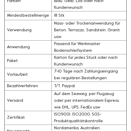
Farben
Blau, Gelb, Lila oder nach
Kundenwunsch
Mindestbestellmenge
18 Stk
Nass- oder Trockenanwendung für
Verwendung
Beton, Terrazzo, Sandstein, Granit
usw.
Passend für Werkmaster
Anwendung
Bodenschleifsystem
Karton für jedes Stück oder nach
Paket
Kundenwunsch
7-10 Tage nach Zahlungseingang
Vorlaufzeit
bei regulären Bestellungen
Bezahlverfahren
T/T, Paypal
Auf dem Seeweg, per Flugzeug
Versand
oder per internationalem Express,
wie DHL, UPS, FedEx usw
ISO9001, ISO2000, SGS-
Zertifikat
Produktqualitätskontrolle
Nordamerika, Australien,