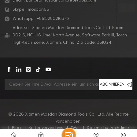
Email :
Lance@mosdanconcretetools.com
Skype :
mosdan66
Whatsapp :
+8615280216342
Adresse : Xiamen Mosdan Diamond Tools Co.,Ltd. Room
902-6, NO. 1116 Jimei North Avenue, Software Park Ill, Torch
High-tech Zone, Xiamen, China. Zip code: 361024
ABONNIEREN
© 2026 Xiamen Mosdan Diamond Tools Co., Ltd. Alle Rechte
vorbehalten.
|
Blog
|
Seitenverzeichnis
|
XML
|
Datenschutzrichtlinie