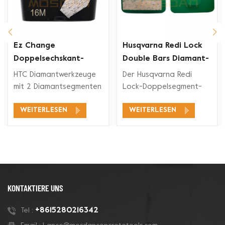
Ez Change
Husqvarna Redi Lock
Doppelsechskant-
Double Bars Diamant-
Segment-Diamant-
Schleifschuh für
HTC Diamantwerkzeuge
Der Husqvarna Redi
rkzeuge
Schleifschuh
Betonboden
mit 2 Diamantsegmenten
Lock-Doppelsegment-
eignen sich für ein
Diamant-Schleifschuh ist
WEITERLESEN
WEITERLESEN
breites
mit den Husqvarna Redi
Anwendungsspektrum,
Lock-
wie Betonschleifen,
Bodenschleifsystemen
Betonbodenvorbereitung,
zum Schleifen und
Beschichtungsentfernung
Polieren von Beton und
und Betonpolieren.
auch für Terrazzoböden
kompatibel.
KONTAKTIERE UNS
+8615280216342
Tel :