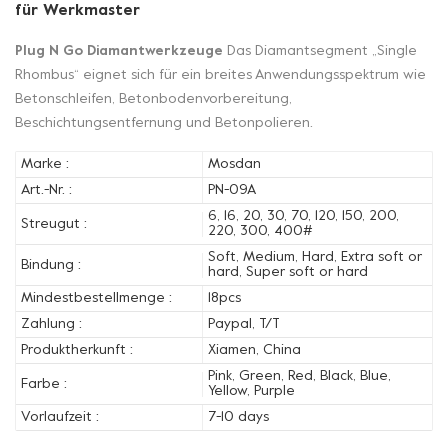
für Werkmaster
Plug N Go Diamantwerkzeuge
Das Diamantsegment „Single
Rhombus“ eignet sich für ein breites Anwendungsspektrum wie
Betonschleifen, Betonbodenvorbereitung,
Beschichtungsentfernung und Betonpolieren.
Marke :
Mosdan
Art.-Nr. :
PN-09A
6, 16, 20, 30, 70, 120, 150, 200,
Streugut :
220, 300, 400#
Soft, Medium, Hard, Extra soft or
Bindung :
hard, Super soft or hard
Mindestbestellmenge :
18pcs
Zahlung :
Paypal, T/T
Produktherkunft :
Xiamen, China
Pink, Green, Red, Black, Blue,
Farbe :
Yellow, Purple
Vorlaufzeit :
7-10 days