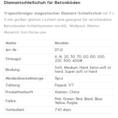
Diamantschleifschuh für Betonböden
Trapezförmiger magnetischer Diamant-Schleifschuh
mit 3 x
9 mm großen glatten Löchern sind geeignet für verschiedene
Betonboden-Schleifsysteme von ASL, Wolfpack, Warrior,
Maverick, Iron Horse usw.
Marke :
Mosdan
Art.-Nr. :
DT-21
6, 16, 20, 30, 70, 120, 150, 200,
Streugut :
220, 300, 400#
Soft, Medium, Hard, Extra soft or
Bindung :
hard, Super soft or hard
Mindestbestellmenge :
9pcs
Zahlung :
Paypal, T/T
Produktherkunft :
Xiamen, China
Pink, Green, Red, Black, Blue,
Farbe :
Yellow, Purple
Vorlaufzeit :
7-10 days