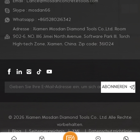
Email :
Lance@mosdanconcretetools.com
Skype :
mosdan66
Whatsapp :
+8615280216342
Adresse : Xiamen Mosdan Diamond Tools Co.,Ltd. Room
902-6, NO. 1116 Jimei North Avenue, Software Park Ill, Torch
High-tech Zone, Xiamen, China. Zip code: 361024
ABONNIEREN
© 2026 Xiamen Mosdan Diamond Tools Co., Ltd. Alle Rechte
vorbehalten.
|
Blog
|
Seitenverzeichnis
|
XML
|
Datenschutzrichtlinie