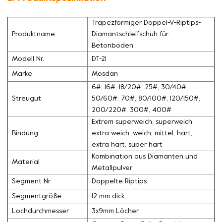
Trapezförmiger Doppel-V-Riptips-
Produktname
Diamantschleifschuh für
Betonböden
Modell Nr.
DT-21
Marke
Mosdan
6#, 16#, 18/20#, 25#, 30/40#,
Streugut
50/60#, 70#, 80/100#, 120/150#,
200/220#, 300#, 400#
Extrem superweich, superweich,
Bindung
extra weich, weich, mittel, hart,
extra hart, super hart
Kombination aus Diamanten und
Material
Metallpulver
Segment Nr.
Doppelte Riptips
Segmentgröße
12 mm dick
Lochdurchmesser
3x9mm Löcher