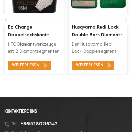
Ez Change
Husqvarna Redi Lock
Doppelsechskant-
Double Bars Diamant-
Segment-Diamant-
Schleifschuh für
HTC Diamantwerkzeuge
Der Husqvarna Redi
rkzeuge
Schleifschuh
Betonboden
mit 2 Diamantsegmenten
Lock-Doppelsegment-
eignen sich für ein
Diamant-Schleifschuh ist
WEITERLESEN
WEITERLESEN
breites
mit den Husqvarna Redi
Anwendungsspektrum,
Lock-
wie Betonschleifen,
Bodenschleifsystemen
Betonbodenvorbereitung,
zum Schleifen und
Beschichtungsentfernung
Polieren von Beton und
und Betonpolieren.
auch für Terrazzoböden
kompatibel.
KONTAKTIERE UNS
+8615280216342
Tel :