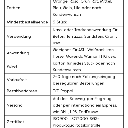
Orange, Rosa, Grün, Rot, Mittel,
Farben
Blau, Gelb, Lila oder nach
Kundenwunsch
Mindestbestellmenge
9 Stück
Nass- oder Trockenanwendung für
Verwendung
Beton, Terrazzo, Sandstein, Granit
usw.
Geeignet für ASL, Wolfpack, Iron
Anwendung
Horse, Maverick, Warrior, HTG usw.
Karton für jedes Stück oder nach
Paket
Kundenwunsch
7-10 Tage nach Zahlungseingang
Vorlaufzeit
bei regulären Bestellungen
Bezahlverfahren
T/T, Paypal
Auf dem Seeweg, per Flugzeug
Versand
oder per internationalem Express,
wie DHL, UPS, FedEx usw
ISO9001, ISO2000, SGS-
Zertifikat
Produktqualitätskontrolle