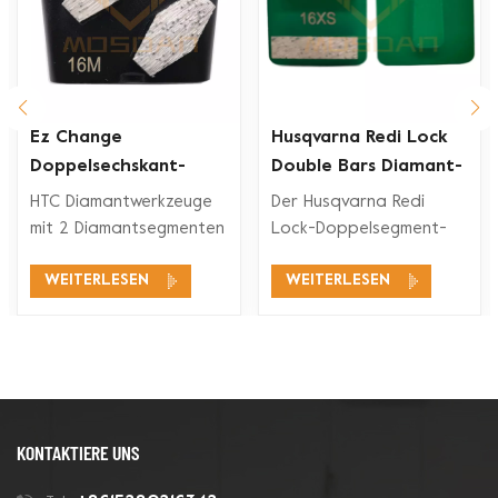
Ez Change
Husqvarna Redi Lock
Doppelsechskant-
Double Bars Diamant-
Segment-Diamant-
Schleifschuh für
HTC Diamantwerkzeuge
Der Husqvarna Redi
rkzeuge
Schleifschuh
Betonboden
mit 2 Diamantsegmenten
Lock-Doppelsegment-
eignen sich für ein
Diamant-Schleifschuh ist
WEITERLESEN
WEITERLESEN
breites
mit den Husqvarna Redi
Anwendungsspektrum,
Lock-
wie Betonschleifen,
Bodenschleifsystemen
Betonbodenvorbereitung,
zum Schleifen und
Beschichtungsentfernung
Polieren von Beton und
und Betonpolieren.
auch für Terrazzoböden
kompatibel.
KONTAKTIERE UNS