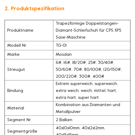
2. Produktspezifikation
Trapezförmige Doppelstangen-
Produktname
Diamant-Schleifschuh für CPS XPS
Sase-Maschine
Modell Nr.
TG-01
Marke
Mosdan
6#, 16#, 18/20#, 25#, 30/40#,
Streugut
50/60#, 70#, 80/100#, 120/150#,
200/220#, 300#, 400#
Extrem superweich, superweich,
Bindung
extra weich, weich, mittel, hart,
extra hart, super hart
Kombination aus Diamanten und
Material
Metallpulver
Segment Nr.
2 Balken
40x10x10mm, 40x12x12mm,
Segmentgröße