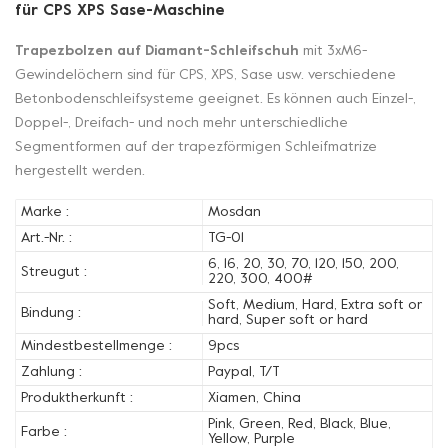
für CPS XPS Sase-Maschine
Trapezbolzen auf Diamant-Schleifschuh
mit 3xM6-
Gewindelöchern sind für CPS, XPS, Sase usw. verschiedene
Betonbodenschleifsysteme geeignet. Es können auch Einzel-,
Doppel-, Dreifach- und noch mehr unterschiedliche
Segmentformen auf der trapezförmigen Schleifmatrize
hergestellt werden.
Marke :
Mosdan
Art.-Nr. :
TG-01
6, 16, 20, 30, 70, 120, 150, 200,
Streugut :
220, 300, 400#
Soft, Medium, Hard, Extra soft or
Bindung :
hard, Super soft or hard
Mindestbestellmenge :
9pcs
Zahlung :
Paypal, T/T
Produktherkunft :
Xiamen, China
Pink, Green, Red, Black, Blue,
Farbe :
Yellow, Purple