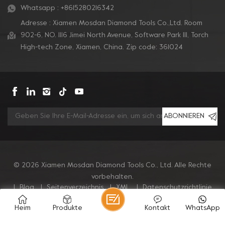
Whatsapp :
+8615280216342
Adresse : Xiamen Mosdan Diamond Tools Co.,Ltd. Room
902-6, NO. 1116 Jimei North Avenue, Software Park Ill, Torch
High-tech Zone, Xiamen, China. Zip code: 361024
ABONNIEREN
© 2026 Xiamen Mosdan Diamond Tools Co., Ltd. Alle Rechte
vorbehalten.
|
Blog
|
Seitenverzeichnis
|
XML
|
Datenschutzrichtlinie
Heim
Produkte
Kontakt
WhatsApp