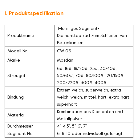
1. Produktspezifikation
T-förmiges Segment-
Produktname
Diamanttopfrad zum Schleifen von
Betonkanten
Modell Nr.
CW-06
Marke
Mosdan
6#, 16#, 18/20#, 25#, 30/40#,
Streugut
50/60#, 70#, 80/100#, 120/150#,
200/220#, 300#, 400#
Extrem weich, superweich, extra
Bindung
weich, weich, mittel, hart, extra hart,
superhart
Kombination aus Diamanten und
Material
Metallpulver
Durchmesser
4'', 4,5'', 5'', 6'', 7''
Segment Nr.
6, 8, 10 oder individuell gefertigt