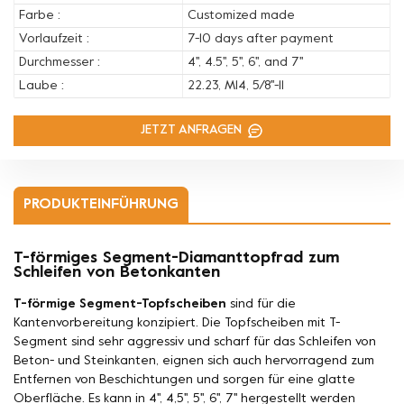
Farbe :
Customized made
Vorlaufzeit :
7-10 days after payment
Durchmesser :
4'', 4.5'', 5'', 6'', and 7''
Laube :
22.23, M14, 5/8''-11
JETZT ANFRAGEN
PRODUKTEINFÜHRUNG
T-förmiges Segment-Diamanttopfrad zum
Schleifen von Betonkanten
T-förmige Segment-Topfscheiben
sind für die
Kantenvorbereitung konzipiert. Die Topfscheiben mit T-
Segment sind sehr aggressiv und scharf für das Schleifen von
Beton- und Steinkanten, eignen sich auch hervorragend zum
Entfernen von Beschichtungen und sorgen für eine glatte
Oberfläche. Es kann in 4'', 4,5'', 5'', 6'', 7'' hergestellt werden