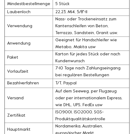
Mindestbestellmenge
5 Stück
Laubenloch
22,23, M14, 5/8''-11
Nass- oder Trockeneinsatz zum
Verwendung
Kantenschleifen von Beton,
Terrazzo, Sandstein, Granit usw.
Geeignet für Handschleifer wie
Anwendung
Metabo, Makita usw
Karton für jedes Stück oder nach
Paket
Kundenwunsch
7-10 Tage nach Zahlungseingang
Vorlaufzeit
bei regulären Bestellungen
Bezahlverfahren
T/T, Paypal
Auf dem Seeweg, per Flugzeug
Versand
oder per internationalem Express,
wie DHL, UPS, FedEx usw
ISO9001, ISO2000, SGS-
Zertifikat
Produktqualitätskontrolle
Nordamerika, Australien,
Hauptmarkt
europäischer Markt