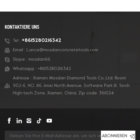
und eine lange
Kantenschleifen von
Lebensdauer bieten. Die
Betonböden und zum
mini-rautenförmigen
Entfernen von
Segmente durchdringen
Beschichtungen.
KONTAKTIERE UNS
helle Beschichtungen und
minimieren das Verkleben
+8615280216342
Tel :
der Segmente.
Email :
Lance@mosdanconcretetools.com
Skype :
mosdan66
Whatsapp :
+8615280216342
Adresse : Xiamen Mosdan Diamond Tools Co.,Ltd. Room
902-6, NO. 1116 Jimei North Avenue, Software Park Ill, Torch
High-tech Zone, Xiamen, China. Zip code: 361024
ABONNIEREN