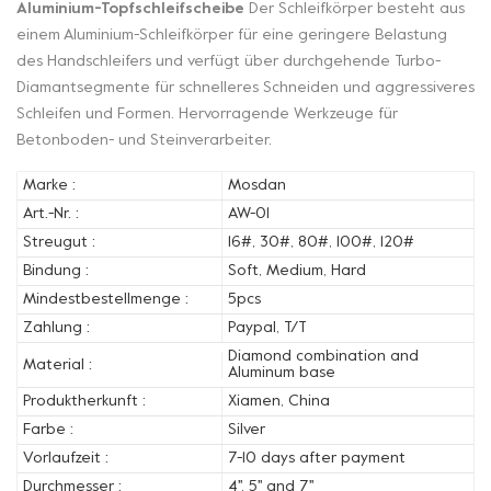
Aluminium-Topfschleifscheibe
Der Schleifkörper besteht aus
einem Aluminium-Schleifkörper für eine geringere Belastung
des Handschleifers und verfügt über durchgehende Turbo-
Diamantsegmente für schnelleres Schneiden und aggressiveres
Schleifen und Formen. Hervorragende Werkzeuge für
Betonboden- und Steinverarbeiter.
Marke :
Mosdan
Art.-Nr. :
AW-01
Streugut :
16#, 30#, 80#, 100#, 120#
Bindung :
Soft, Medium, Hard
Mindestbestellmenge :
5pcs
Zahlung :
Paypal, T/T
Diamond combination and
Material :
Aluminum base
Produktherkunft :
Xiamen, China
Farbe :
Silver
Vorlaufzeit :
7-10 days after payment
Durchmesser :
4'', 5'' and 7''