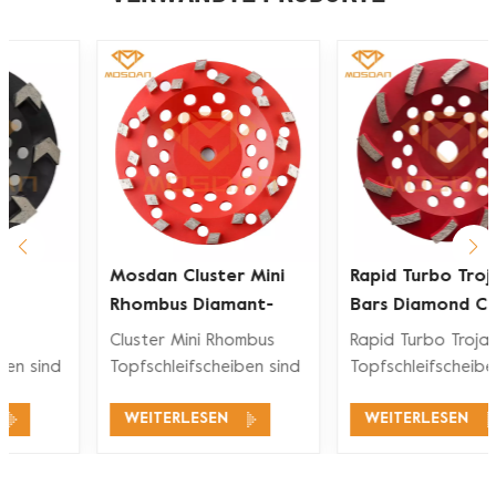
Mosdan Cluster Mini
Rapid Turbo Trojan
Rhombus Diamant-
Bars Diamond Cup
Schleifscheiben
Wheels
Cluster Mini Rhombus
Rapid Turbo Trojan
Topfschleifscheiben sind
Topfschleifscheiben sind
so konzipiert, dass sie
sehr verbreitet und für
WEITERLESEN
WEITERLESEN
dem Bediener eine
industrielle
schnelle Produktionsrate,
Handschleifmaschinen
eine hohe Aggressivität
konzipiert. Ideal zum