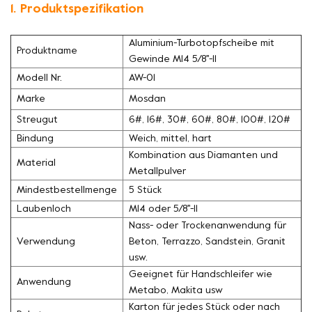
1. Produktspezifikation
Aluminium-Turbotopfscheibe mit
Produktname
Gewinde M14 5/8''-11
Modell Nr.
AW-01
Marke
Mosdan
Streugut
6#, 16#, 30#, 60#, 80#, 100#, 120#
Bindung
Weich, mittel, hart
Kombination aus Diamanten und
Material
Metallpulver
Mindestbestellmenge
5 Stück
Laubenloch
M14 oder 5/8''-11
Nass- oder Trockenanwendung für
Verwendung
Beton, Terrazzo, Sandstein, Granit
usw.
Geeignet für Handschleifer wie
Anwendung
Metabo, Makita usw
Karton für jedes Stück oder nach