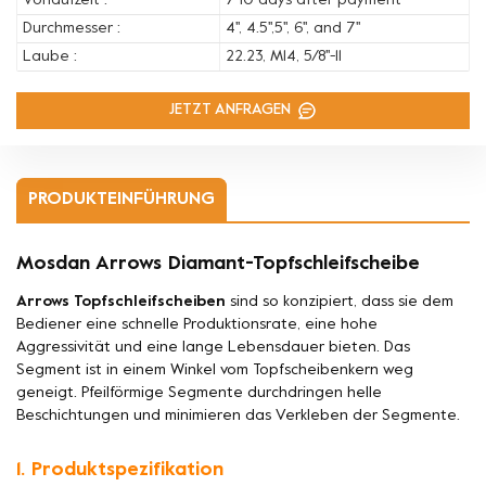
Vorlaufzeit :
7-10 days after payment
Durchmesser :
4'', 4.5'',5'', 6'', and 7''
Laube :
22.23, M14, 5/8''-11
JETZT ANFRAGEN
PRODUKTEINFÜHRUNG
Mosdan Arrows Diamant-Topfschleifscheibe
Arrows Topfschleifscheiben
sind so konzipiert, dass sie dem
Bediener eine schnelle Produktionsrate, eine hohe
Aggressivität und eine lange Lebensdauer bieten. Das
Segment ist in einem Winkel vom Topfscheibenkern weg
geneigt. Pfeilförmige Segmente durchdringen helle
Beschichtungen und minimieren das Verkleben der Segmente.
1. Produktspezifikation