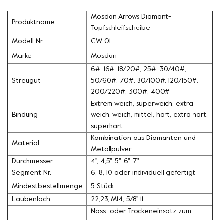
Mosdan Arrows Diamant-
Produktname
Topfschleifscheibe
Modell Nr.
CW-01
Marke
Mosdan
6#, 16#, 18/20#, 25#, 30/40#,
Streugut
50/60#, 70#, 80/100#, 120/150#,
200/220#, 300#, 400#
Extrem weich, superweich, extra
Bindung
weich, weich, mittel, hart, extra hart,
superhart
Kombination aus Diamanten und
Material
Metallpulver
Durchmesser
4'', 4,5'', 5'', 6'', 7''
Segment Nr.
6, 8, 10 oder individuell gefertigt
Mindestbestellmenge
5 Stück
Laubenloch
22,23, M14, 5/8''-11
Nass- oder Trockeneinsatz zum