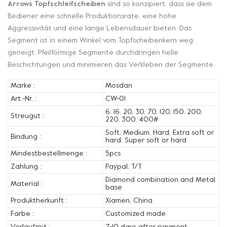
Arrows Topfschleifscheiben
sind so konzipiert, dass sie dem
Bediener eine schnelle Produktionsrate, eine hohe
Aggressivität und eine lange Lebensdauer bieten. Das
Segment ist in einem Winkel vom Topfscheibenkern weg
geneigt. Pfeilförmige Segmente durchdringen helle
Beschichtungen und minimieren das Verkleben der Segmente.
Marke :
Mosdan
Art.-Nr. :
CW-01
6, 16, 20, 30, 70, 120, 150, 200,
Streugut :
220, 300, 400#
Soft, Medium, Hard, Extra soft or
Bindung :
hard, Super soft or hard
Mindestbestellmenge :
5pcs
Zahlung :
Paypal, T/T
Diamond combination and Metal
Material :
base
Produktherkunft :
Xiamen, China
Farbe :
Customized made