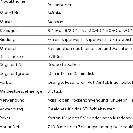
Produktname
Betonboden
Modell Nr.
MG-44
Marke
Mosdan
Streugut
6#, 16#, 18/20#, 25#, 30/40#, 50/60#, 70
Bindung
Extrem superweich, superweich, extra weich, 
Material
Kombination aus Diamanten und Metallpulv
Durchmesser
3''/80mm
Segment Nr.
Doppelte Balken
Segmentgröße
10 mm, 12 mm, 15 mm dick
Farben
Orange, Rosa, Grün, Rot, Mittel, Blau, Gelb
Mindestbestellmenge
9 Stück
Verwendung
Nass- oder Trockenanwendung für Beton, Ter
Anwendung
Geeignet für das STI-Schleifsystem
Paket
Karton für jedes Stück oder nach Kundenw
Vorlaufzeit
7-10 Tage nach Zahlungseingang bei regul