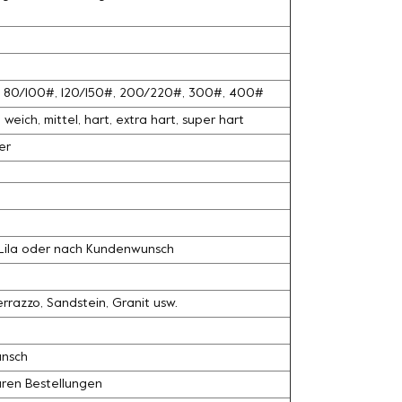
#, 80/100#, 120/150#, 200/220#, 300#, 400#
weich, mittel, hart, extra hart, super hart
er
, Lila oder nach Kundenwunsch
razzo, Sandstein, Granit usw.
unsch
ären Bestellungen