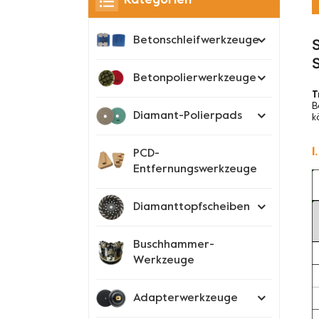
Kategorien
Betonschleifwerkzeuge
Betonpolierwerkzeuge
T
B
Diamant-Polierpads
k
1
PCD-
Entfernungswerkzeuge
Diamanttopfscheiben
Buschhammer-
Werkzeuge
Adapterwerkzeuge