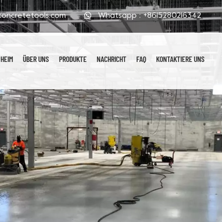
oncretetools.com
Whatsapp :
+8615280216342
HEIM
ÜBER UNS
PRODUKTE
NACHRICHT
FAQ
KONTAKTIERE UNS
Galvanisierte Polierpads