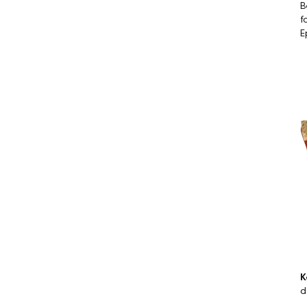
B
f
E
K
d