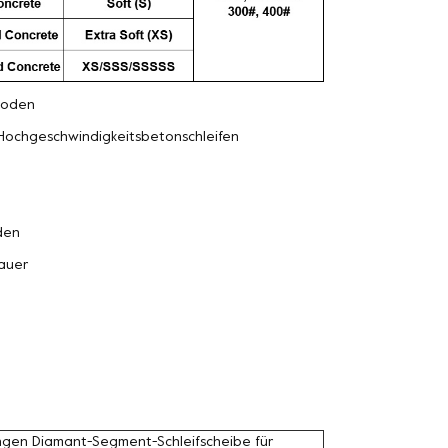
oden
Hochgeschwindigkeitsbetonschleifen
den
auer
ngen Diamant-Segment-Schleifscheibe für