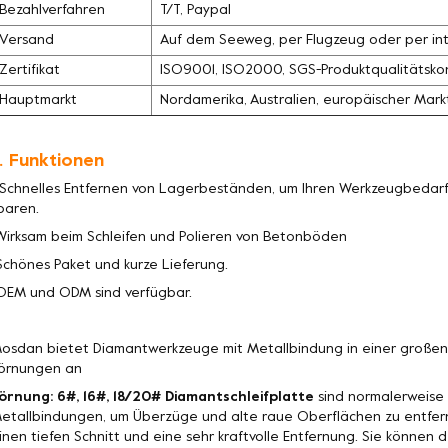
Bezahlverfahren
T/T, Paypal
Versand
Auf dem Seeweg, per Flugzeug oder per int
Zertifikat
ISO9001, ISO2000, SGS-Produktqualitätskon
Hauptmarkt
Nordamerika, Australien, europäischer Mark
. Funktionen
 Schnelles Entfernen von Lagerbeständen, um Ihren Werkzeugbedarf 
paren.
Wirksam beim Schleifen und Polieren von Betonböden
Schönes Paket und kurze Lieferung.
OEM und ODM sind verfügbar.
osdan bietet Diamantwerkzeuge mit Metallbindung in einer große
örnungen an
örnung: 6#, 16#, 18/20# Diamantschleifplatte
sind normalerweise 
etallbindungen, um Überzüge und alte raue Oberflächen zu entfer
inen tiefen Schnitt und eine sehr kraftvolle Entfernung. Sie könne