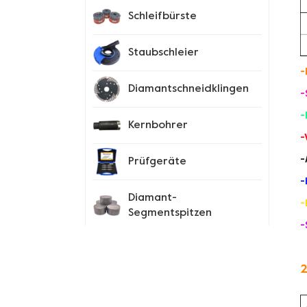
Schleifbürste
Staubschleier
-
Diamantschneidklingen
-
-
Kernbohrer
-
-
Prüfgeräte
-
Diamant-
-
Segmentspitzen
-
Spike-Schuhe
2