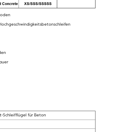
oden
Hochgeschwindigkeitsbetonschleifen
den
auer
Schleifflügel für Beton