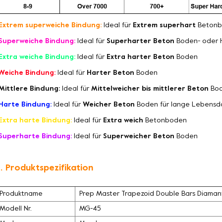
Extrem superweiche Bindung:
Ideal für
Extrem superhart
Betonb
Superweiche Bindung:
Ideal für
Superharter Beton
Boden- oder 
Extra weiche Bindung:
Ideal für
Extra harter Beton
Boden
Weiche Bindung:
Ideal für
Harter Beton
Boden
Mittlere Bindung:
Ideal für
Mittelweicher bis mittlerer Beton
Bo
Harte Bindung:
Ideal für
Weicher Beton
Boden für lange Lebensd
Extra harte Bindung:
Ideal für
Extra weich
Betonboden
Superharte Bindung:
Ideal für
Superweicher Beton
Boden
. Produktspezifikation
Produktname
Prep Master Trapezoid Double Bars Diamant-
Modell Nr.
MG-45