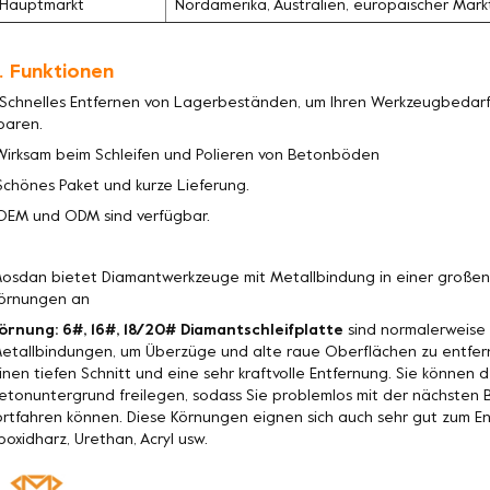
Hauptmarkt
Nordamerika, Australien, europäischer Mark
. Funktionen
 Schnelles Entfernen von Lagerbeständen, um Ihren Werkzeugbedarf 
paren.
Wirksam beim Schleifen und Polieren von Betonböden
Schönes Paket und kurze Lieferung.
OEM und ODM sind verfügbar.
osdan bietet Diamantwerkzeuge mit Metallbindung in einer große
örnungen an
örnung: 6#, 16#, 18/20# Diamantschleifplatte
sind normalerweise 
etallbindungen, um Überzüge und alte raue Oberflächen zu entfer
inen tiefen Schnitt und eine sehr kraftvolle Entfernung. Sie könne
etonuntergrund freilegen, sodass Sie problemlos mit der nächste
ortfahren können. Diese Körnungen eignen sich auch sehr gut zum 
poxidharz, Urethan, Acryl usw.