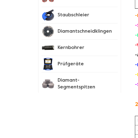
Staubschleier
-
-
Diamantschneidklingen
-
-
Kernbohrer
-
Prüfgeräte
-
-
Diamant-
-
Segmentspitzen
Spike-Schuhe
2
Neue Produkte