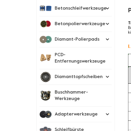
Betonschleifwerkzeuge
T
Betonpolierwerkzeuge
B
k
Diamant-Polierpads
1
PCD-
Entfernungswerkzeuge
Diamanttopfscheiben
Buschhammer-
Werkzeuge
Adapterwerkzeuge
Schleifbürste