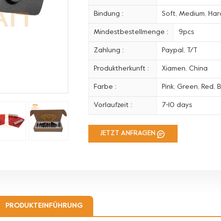
Bindung :
Soft, Medium, Hard
Mindestbestellmenge :
9pcs
Zahlung :
Paypal, T/T
Produktherkunft :
Xiamen, China
Farbe :
Pink, Green, Red, B
Vorlaufzeit :
7-10 days
JETZT ANFRAGEN
PRODUKTEINFÜHRUNG