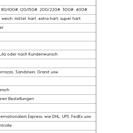
#, 80/100#, 120/150#, 200/220#, 300#, 400#
weich, mittel, hart, extra hart, super hart
er
, Lila oder nach Kundenwunsch
razzo, Sandstein, Granit usw.
unsch
ären Bestellungen
ernationalem Express, wie DHL, UPS, FedEx usw
trolle