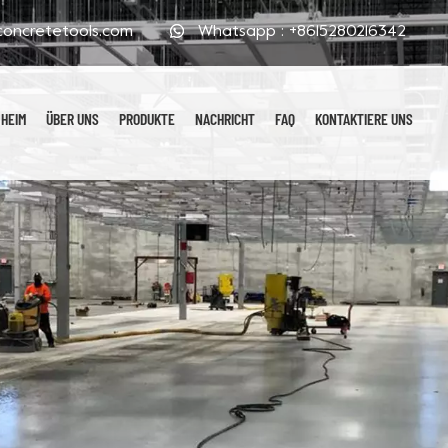
oncretetools.com
Whatsapp :
+8615280216342
HEIM
ÜBER UNS
PRODUKTE
NACHRICHT
FAQ
KONTAKTIERE UNS
Galvanisierte Polierpads