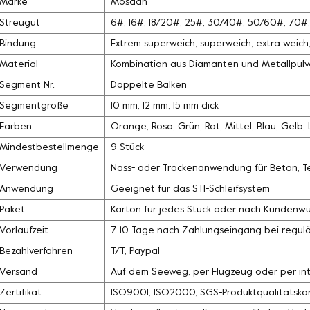
Marke
Mosdan
Streugut
6#, 16#, 18/20#, 25#, 30/40#, 50/60#, 70
Bindung
Extrem superweich, superweich, extra weich, 
Material
Kombination aus Diamanten und Metallpulv
Segment Nr.
Doppelte Balken
Segmentgröße
10 mm, 12 mm, 15 mm dick
Farben
Orange, Rosa, Grün, Rot, Mittel, Blau, Gelb
Mindestbestellmenge
9 Stück
Verwendung
Nass- oder Trockenanwendung für Beton, Ter
Anwendung
Geeignet für das STI-Schleifsystem
Paket
Karton für jedes Stück oder nach Kundenw
Vorlaufzeit
7-10 Tage nach Zahlungseingang bei regul
Bezahlverfahren
T/T, Paypal
Versand
Auf dem Seeweg, per Flugzeug oder per int
Zertifikat
ISO9001, ISO2000, SGS-Produktqualitätskon