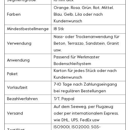
Segmentgröße
10 mm dick
Orange, Rosa, Grün, Rot, Mittel,
Farben
Blau, Gelb, Lila oder nach
Kundenwunsch
Mindestbestellmenge
18 Stk
Nass- oder Trockenanwendung für
Verwendung
Beton, Terrazzo, Sandstein, Granit
usw.
Passend für Werkmaster
Anwendung
Bodenschleifsystem
Karton für jedes Stück oder nach
Paket
Kundenwunsch
7-10 Tage nach Zahlungseingang
Vorlaufzeit
bei regulären Bestellungen
Bezahlverfahren
T/T, Paypal
Auf dem Seeweg, per Flugzeug
Versand
oder per internationalem Express,
wie DHL, UPS, FedEx usw
ISO9001, ISO2000, SGS-