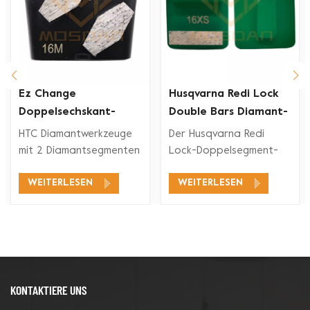
Ez Change
Husqvarna Redi Lock
Doppelsechskant-
Double Bars Diamant-
Segment-Diamant-
Schleifschuh für
HTC Diamantwerkzeuge
Der Husqvarna Redi
rkzeuge
Schleifschuh
Betonboden
mit 2 Diamantsegmenten
Lock-Doppelsegment-
eignen sich für ein
Diamant-Schleifschuh ist
WEITERLESEN
WEITERLESEN
breites
mit den Husqvarna Redi
Anwendungsspektrum,
Lock-
wie Betonschleifen,
Bodenschleifsystemen
Betonbodenvorbereitung,
zum Schleifen und
Beschichtungsentfernung
Polieren von Beton und
und Betonpolieren.
auch für Terrazzoböden
kompatibel.
KONTAKTIERE UNS