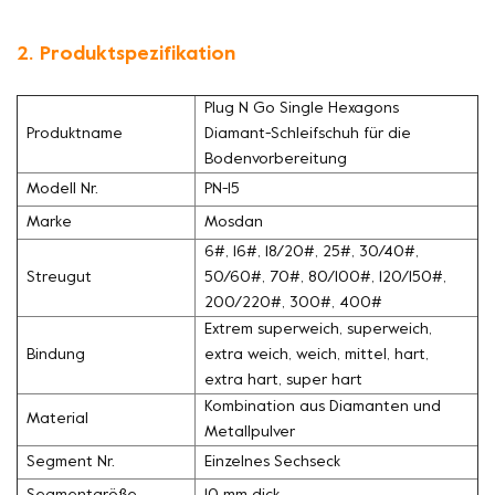
2. Produktspezifikation
Plug N Go Single Hexagons
Produktname
Diamant-Schleifschuh für die
Bodenvorbereitung
Modell Nr.
PN-15
Marke
Mosdan
6#, 16#, 18/20#, 25#, 30/40#,
Streugut
50/60#, 70#, 80/100#, 120/150#,
200/220#, 300#, 400#
Extrem superweich, superweich,
Bindung
extra weich, weich, mittel, hart,
extra hart, super hart
Kombination aus Diamanten und
Material
Metallpulver
Segment Nr.
Einzelnes Sechseck