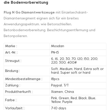
die Bodenvorbereitung
Plug N Go Diamantwerkzeuge
mit Einzelsechskant-
Diamantensegment eignen sich für ein breites
Anwendungsspektrum, wie Betonschleifen,
Betonbodenvorbereitung, Beschichtungsentfernung und
Betonpolieren.
Marke :
Mosdan
Art.-Nr. :
PN-15
6, 16, 20, 30, 70, 120, 150, 200,
Streugut :
220, 300, 400#
Soft, Medium, Hard, Extra soft or
Bindung :
hard, Super soft or hard
Mindestbestellmenge :
18pcs
Zahlung :
Paypal, T/T
Produktherkunft :
Xiamen, China
Pink, Green, Red, Black, Blue,
Farbe :
Yellow, Purple
Vorlaufzeit :
7-10 days