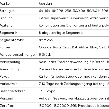
Marke
Mosdan
Streugut
6#, 16#, 18/20#, 25#, 30/40#, 50/60#, 70
Bindung
Extrem superweich, superweich, extra weich, 
Material
Kombination aus Diamanten und Metallpulv
Segment Nr.
8 abgeschrägte Segmente
Segmentgröße
8mm dick
Farben
Orange, Rosa, Grün, Rot, Mittel, Blau, Gelb
Mindestbestellmenge
9 Stück
Verwendung
Nass- oder Trockenanwendung für Beton, Ter
Anwendung
Passend für Werkmaster Bodenschleifsyste
Paket
Karton für jedes Stück oder nach Kundenw
Vorlaufzeit
7-10 Tage nach Zahlungseingang bei regul
Bezahlverfahren
T/T, Paypal
Versand
Auf dem Seeweg, per Flugzeug oder per int
Zertifikat
ISO9001, ISO2000, SGS-Produktqualitätskon