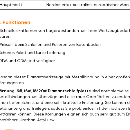
Hauptmarkt
Nordamerika, Australien, europäischer Mark
. Funktionen
 Schnelles Entfernen von Lagerbeständen, um Ihren Werkzeugbedarf 
paren.
Wirksam beim Schleifen und Polieren von Betonböden
Schönes Paket und kurze Lieferung.
OEM und ODM sind verfügbar.
osdan bietet Diamantwerkzeuge mit Metallbindung in einer große
örnungen an
örnung: 6#, 16#, 18/20# Diamantschleifplatte
sind normalerweise 
etallbindungen, um Überzüge und alte raue Oberflächen zu entfer
inen tiefen Schnitt und eine sehr kraftvolle Entfernung. Sie könne
etonuntergrund freilegen, sodass Sie problemlos mit der nächste
ortfahren können. Diese Körnungen eignen sich auch sehr gut zum 
poxidharz, Urethan, Acryl usw.