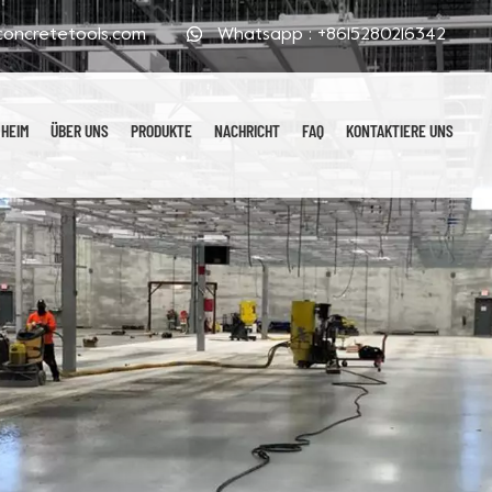
oncretetools.com
Whatsapp :
+8615280216342
HEIM
ÜBER UNS
PRODUKTE
NACHRICHT
FAQ
KONTAKTIERE UNS
Galvanisierte Polierpads