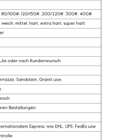
#, 80/100#, 120/150#, 200/220#, 300#, 400#
weich, mittel, hart, extra hart, super hart
er
, Lila oder nach Kundenwunsch
razzo, Sandstein, Granit usw.
m
unsch
ären Bestellungen
ernationalem Express, wie DHL, UPS, FedEx usw
trolle