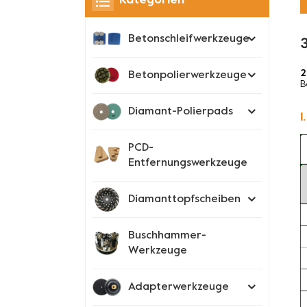
Kategorien
Betonschleifwerkzeuge
2
Betonpolierwerkzeuge
B
Diamant-Polierpads
1
PCD-
Entfernungswerkzeuge
Diamanttopfscheiben
Buschhammer-
Werkzeuge
Adapterwerkzeuge