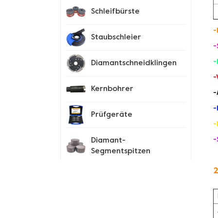
Schleifbürste
-
Staubschleier
-
-
Diamantschneidklingen
-
Kernbohrer
-
-
Prüfgeräte
-
-
Diamant-
Segmentspitzen
2
Spike-Schuhe