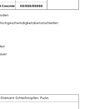
oden
Hochgeschwindigkeitsbetonschleifen
den
auer
-Diamant-Schleifstopfen, Pucks