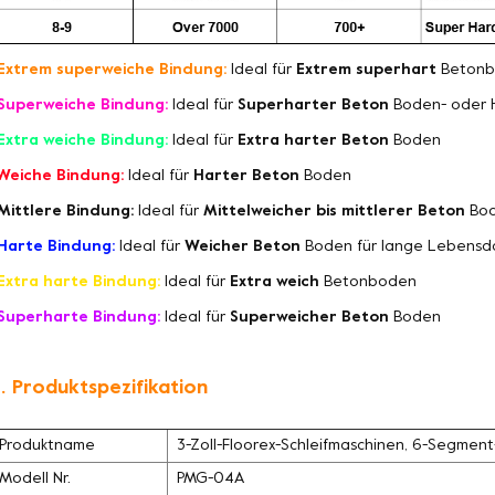
Extrem superweiche Bindung:
Ideal für
Extrem superhart
Betonb
Superweiche Bindung:
Ideal für
Superharter Beton
Boden- oder 
Extra weiche Bindung:
Ideal für
Extra harter Beton
Boden
Weiche Bindung:
Ideal für
Harter Beton
Boden
Mittlere Bindung:
Ideal für
Mittelweicher bis mittlerer Beton
Bo
Harte Bindung:
Ideal für
Weicher Beton
Boden für lange Lebensd
Extra harte Bindung:
Ideal für
Extra weich
Betonboden
Superharte Bindung:
Ideal für
Superweicher Beton
Boden
. Produktspezifikation
Produktname
3-Zoll-Floorex-Schleifmaschinen, 6-Segment
Modell Nr.
PMG-04A